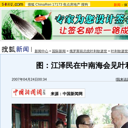
搜狐
ChinaRen
17173
焦点房地产
搜狗
新闻
-
体
新闻中心
>
国际新闻
>
俄罗斯前总统叶利钦逝世
>
叶利钦逝世
图：江泽民在中南海会见叶
2007年04月24日00:34
[
我来说
来源：中国新闻网