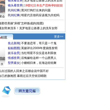
镜头看世界
|
克罗地亚公路赛上的洗车女郎
镜头看世界
|
19世纪日本生产恐怖孕妇娃娃
民间纪事
|
黑河打狗打出来的问题
民间纪事
|
明星代言假药应该视为共犯吗
聚会
秘那些美丽“床模”怎样炼成的(组图)
感女郎来洗车！克罗地亚公路赛上的洗车女郎
更多>>
焦点新闻
|
不要迷恋哥，哥只是一个鬼
贴贴图图
|
英媒评出2009年度搞怪发明
娱乐旮旯
|
当红明星不仅仅是名利双收
情感世界
|
后悔嫁给这样一个山西男人
型男索女
|
小糖精归来，在海边轻轻舞
口水
么出过国的人回来之后都会说中国不好
自己的旗袍照
暴雨过后天空依旧晴朗