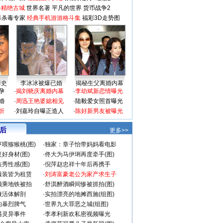
-精绝古城
世界名著
平凡的世界
货币战争2
毒杀毒专家
经典手机游游格斗集
福彩3D走势图
情史
李冰冰被爆已婚
揭秘生父离婚内幕
孕
·
揭刘晓庆离婚内幕
·
李幼斌新恋情曝光
婚
·
周迅王艳婆媳相见
·
陆毅爱女照首曝光
折
·
刘嘉玲自曝正造人
·
陈好新男友被曝光
 后
更多>>
喂猕猴桃(图)
·
独家：章子怡带妈妈看电影
好身材(图)
·
佟大为马伊琍再度牵手(图)
秀性感(图)
·
倪萍赵忠祥十年后再携手
服装皆为租赁
·
刘涛富豪老公为家产求生子
颜乘地铁被拍
·
舒淇醉酒瞬间惨被抓拍(图)
做活体解剖
·
实拍漂亮的地摊西施(组图)
的暴烈脾气
·
世界九大罪恶之城(组图)
遇灵异事件
·
李孝利新欢私密视频曝光