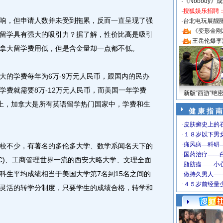
·
《Nobody》
·
搜狐娱乐招聘
，但申请人数并未受到拖累，反而一直呈现了强
·
台北电玩展靓丽S
·
《变形金刚
留学具有强大的吸引力？据了解，性价比高是吸引
·
王岳伦爆李
拿大留学费用低，但是含金量却一点都不低。
的学费每年为6万-9万元人民币，跟国内的民办
学费就需要8万-12万元人民币，而美国一年学费
新版“西游”绝
本上，加拿大是所有英语留学热门国家中，学费和生
健 康 指 南
不少，有著名的多伦多大学、数学系闻名天下的
C)、工商管理世界一流的西安大略大学、文理全面
科生平均成绩相当于美国大学第7名到15名之间的
灵活的转学分制度，只要学生的成绩合格，转学和