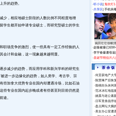
上升的趋势。
·
听小说
|
鬼吹灯1
·
共享区
|
手机病
少，相应地硕士阶段的人数比例不同程度地增
留学生都开始申请专业硕士，而研究型硕士的学生
揭田壮壮徐帆
职场竞争的激烈，使一些具有一定工作经验的人
·
赵薇被爆已经怀
·
李宇春爆遭母逼
其会计和金融，这一现象越来越明显。
·
圣诞节明信片八
茶 余 饭
步减少的趋势，而应用学科和新兴学科的研究生
·
何炅获地产大亨
有被进一步边缘化的趋势，如人类学、考古学、宗
·
陈慧琳产后恢复
有些加拿大优势专业在国内却遭遇冷场，比如石油
·
殷桃街头休闲装
这些专业在国内起步晚或者有些甚至到目前仍然是
·
范冰冰红地毯
·
姚晨与老公素
前途。
·
日军竟拿战俘
·
盘点网坛大腕
·
美女办公室遭