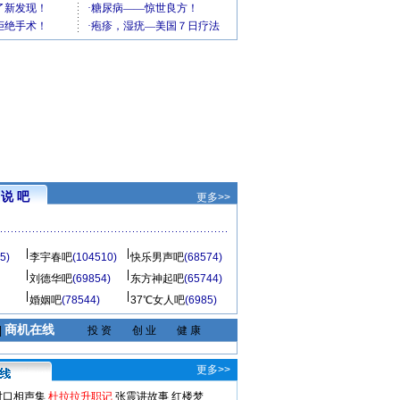
说 吧
更多>>
5)
李宇春吧
(104510)
快乐男声吧
(68574)
刘德华吧
(69854)
东方神起吧
(65744)
婚姻吧
(78544)
37℃女人吧
(6985)
商机在线
|
投 资
创 业
健 康
更多>>
对口相声集
杜拉拉升职记
张震讲故事
红楼梦