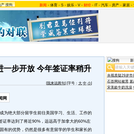
地产
搜狗
新闻
-
体育
-
S
-
娱乐
-
V
-
财经
-
IT
-
汽车
-
房产
-
家居
-
新
进一步开放 今年签证率稍升
央视质疑29岁市
石首网站被黑
篡
[
我来说两句
] [字号：
大
中
小
]
宋美龄牛奶洗澡
闻网
为绝大部分留学生前往美国学习、生活、工作的
签证率达到了将近90%，远远高于加拿大的60%左
固有的优势，仍然是很多有意留学的学生和家长的