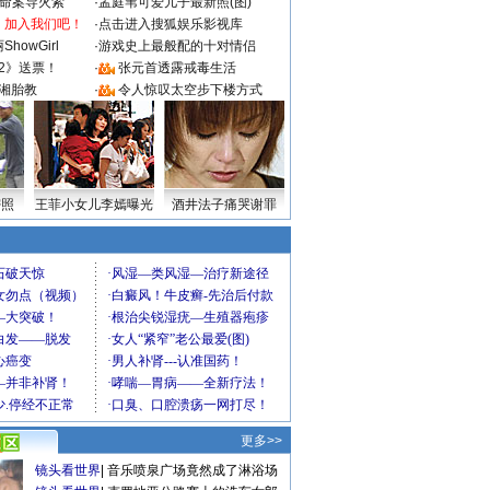
成命案导火索
·
孟庭苇可爱儿子最新照(图)
：加入我们吧！
·
点击进入搜狐娱乐影视库
howGirl
·
游戏史上最般配的十对情侣
2》送票！
·
张元首透露戒毒生活
湘胎教
·
令人惊叹太空步下楼方式
密照
王菲小女儿李嫣曝光
酒井法子痛哭谢罪
更多>>
镜头看世界
|
音乐喷泉广场竟然成了淋浴场