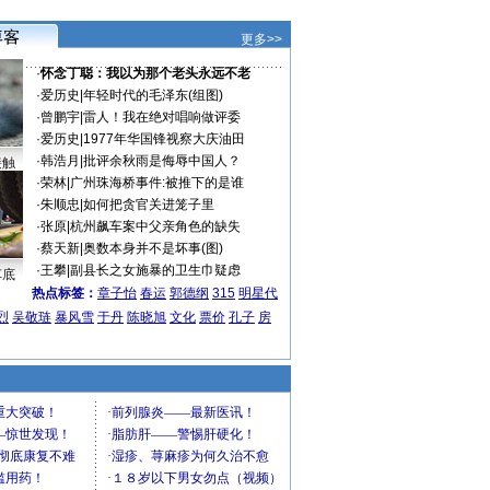
更多>>
·
怀念丁聪：我以为那个老头永远不老
·
爱历史
|
年轻时代的毛泽东(组图)
·
曾鹏宇
|
雷人！我在绝对唱响做评委
·
爱历史
|
1977年华国锋视察大庆油田
·
韩浩月
|
批评余秋雨是侮辱中国人？
接触
·
荣林
|
广州珠海桥事件:被推下的是谁
·
朱顺忠
|
如何把贪官关进笼子里
·
张原
|
杭州飙车案中父亲角色的缺失
·
蔡天新
|
奥数本身并不是坏事(图)
·
王攀
|
副县长之女施暴的卫生巾疑虑
车底
热点标签：
章子怡
春运
郭德纲
315
明星代
烈
吴敬琏
暴风雪
于丹
陈晓旭
文化
票价
孔子
房