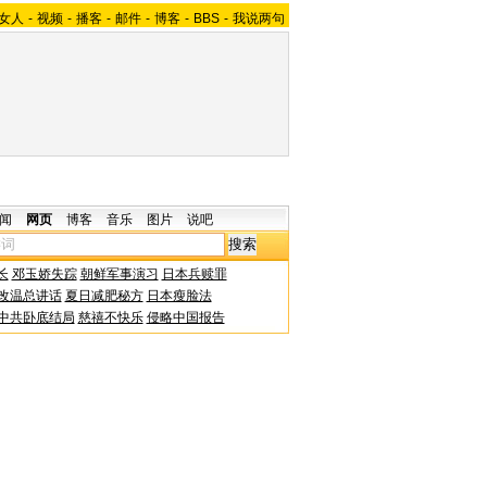
女人
-
视频
-
播客
-
邮件
-
博客
-
BBS
-
我说两句
闻
网页
博客
音乐
图片
说吧
长
邓玉娇失踪
朝鲜军事演习
日本兵赎罪
改温总讲话
夏日减肥秘方
日本瘦脸法
中共卧底结局
慈禧不快乐
侵略中国报告