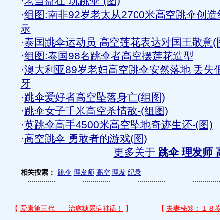
·
老当益壮“玩跳伞”(图)
·
组图:南非92岁老太从2700米高空跳伞创造
录
·
泰国跳伞运动员 高空莲花表达对国王敬意(
·
组图:泰国98名跳伞者高空摆莲花造型
·
澳大利亚89岁老妇高空跳伞安然落地 丢失
牙
·
跳伞爱好者高空坠落身亡(组图)
·
跳伞女子千米高空杀情敌-(组图)
·
英跳伞高手4500米高空坠地奇迹生还-(图)
·
高空跳伞 勇敢者的游戏(图)
更多关于
跳伞 理发师 
相关搜索：
跳伞
理发师
高空
理发
纪录