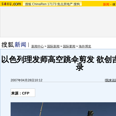
搜狐
ChinaRen
17173
焦点房地产
搜狗
新闻
-
体
新闻中心
>
国际新闻
>
国际要闻
>
海外博览
以色列理发师高空跳伞剪发 欲创
录
2007年04月28日10:12
[
我来说
来源：CFP