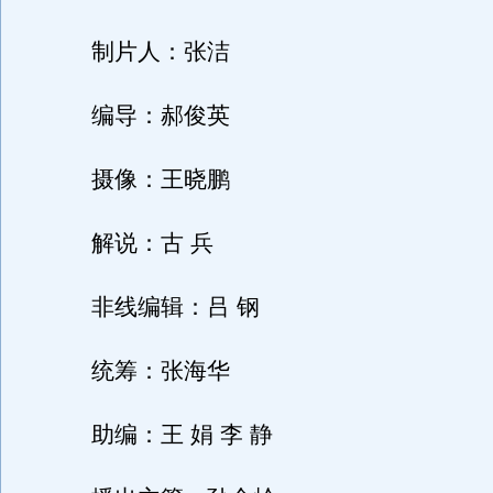
制片人：张洁
编导：郝俊英
摄像：王晓鹏
解说：古 兵
非线编辑：吕 钢
统筹：张海华
助编：王 娟 李 静