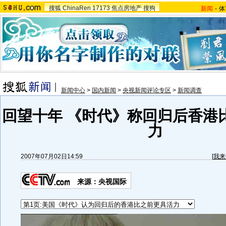
搜狐
ChinaRen
17173
焦点房地产
搜狗
新闻
-
体
新闻中心
>
国内新闻
>
央视新闻评论专区
>
新闻调查
回望十年 《时代》称回归后香港
力
2007年07月02日14:59
[
我来
来源：央视国际