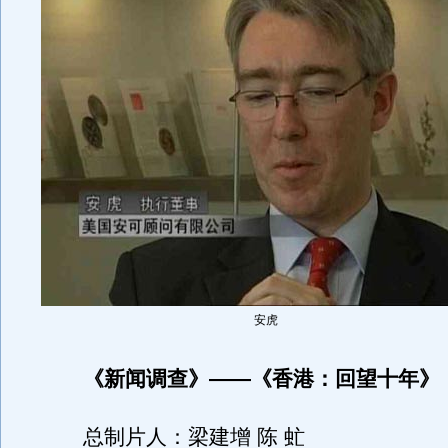
安虎
《新闻调查》——《香港：回望十年》
总制片人：梁建增 陈 虻