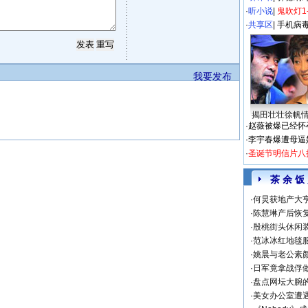
·
听小说
|
鬼吹灯1
·
共享区
|
手机病
我要发布
揭田壮壮徐帆
·
赵薇被爆已经怀
·
李宇春爆遭母逼
·
圣诞节明信片八
茶 余 饭
·
何炅获地产大亨
·
陈慧琳产后恢复
·
殷桃街头休闲装
·
范冰冰红地毯
·
姚晨与老公素
·
日军竟拿战俘
·
盘点网坛大腕
·
美女办公室遭