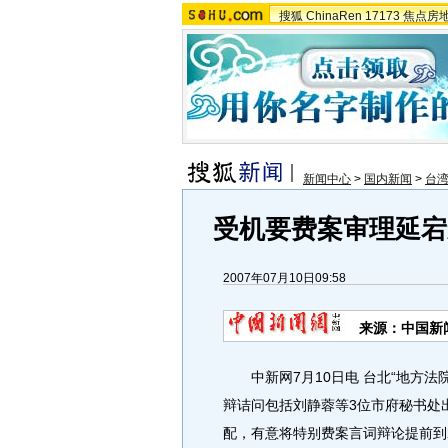
搜狐
ChinaRen
17173
焦点房
新闻中心
>
国内新闻
>
台湾
受机要费案审理延宕
2007年07月10日09:58
来源：中国新
中新网7月10日电 台北“地方法院
辩诘问包括刘静蓉等3位市府秘书处
配，有意将特别费案言词辩论提前到