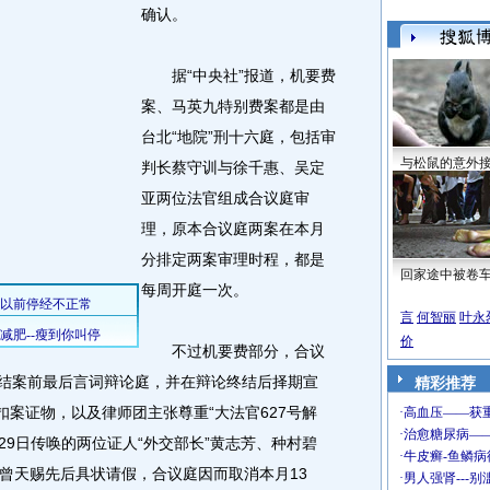
确认。
据“中央社”报道，机要费
案、马英九特别费案都是由
台北“地院”刑十六庭，包括审
与松鼠的意外
判长蔡守训与徐千惠、吴定
亚两位法官组成合议庭审
理，原本合议庭两案在本月
分排定两案审理时程，都是
回家途中被卷
每周开庭一次。
言
何智丽
叶永
价
不过机要费部分，合议
慧结案前最后言词辩论庭，并在辩论终结后择期宣
精彩推荐
扣案证物，以及律师团主张尊重“大法官627号解
29日传唤的两位证人“外交部长”黄志芳、种村碧
曾天赐先后具状请假，合议庭因而取消本月13