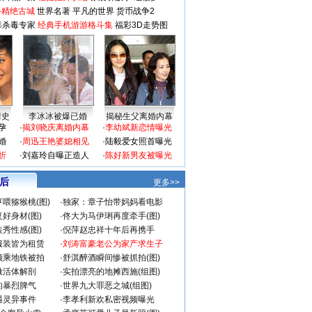
-精绝古城
世界名著
平凡的世界
货币战争2
毒杀毒专家
经典手机游游格斗集
福彩3D走势图
情史
李冰冰被爆已婚
揭秘生父离婚内幕
孕
·
揭刘晓庆离婚内幕
·
李幼斌新恋情曝光
婚
·
周迅王艳婆媳相见
·
陆毅爱女照首曝光
折
·
刘嘉玲自曝正造人
·
陈好新男友被曝光
 后
更多>>
喂猕猴桃(图)
·
独家：章子怡带妈妈看电影
好身材(图)
·
佟大为马伊琍再度牵手(图)
秀性感(图)
·
倪萍赵忠祥十年后再携手
服装皆为租赁
·
刘涛富豪老公为家产求生子
颜乘地铁被拍
·
舒淇醉酒瞬间惨被抓拍(图)
做活体解剖
·
实拍漂亮的地摊西施(组图)
的暴烈脾气
·
世界九大罪恶之城(组图)
遇灵异事件
·
李孝利新欢私密视频曝光