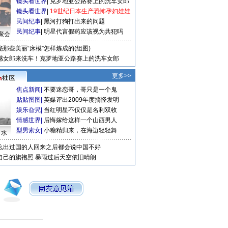
镜头看世界
|
克罗地亚公路赛上的洗车女郎
镜头看世界
|
19世纪日本生产恐怖孕妇娃娃
民间纪事
|
黑河打狗打出来的问题
民间纪事
|
明星代言假药应该视为共犯吗
聚会
秘那些美丽“床模”怎样炼成的(组图)
感女郎来洗车！克罗地亚公路赛上的洗车女郎
更多>>
焦点新闻
|
不要迷恋哥，哥只是一个鬼
贴贴图图
|
英媒评出2009年度搞怪发明
娱乐旮旯
|
当红明星不仅仅是名利双收
情感世界
|
后悔嫁给这样一个山西男人
型男索女
|
小糖精归来，在海边轻轻舞
口水
么出过国的人回来之后都会说中国不好
自己的旗袍照
暴雨过后天空依旧晴朗