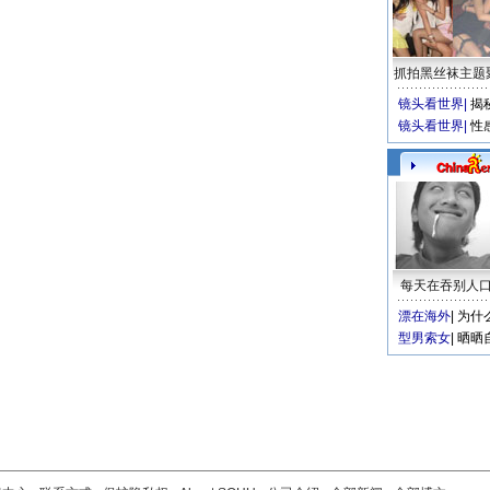
抓拍黑丝袜主题
镜头看世界
|
揭
镜头看世界
|
性
每天在吞别人
漂在海外
|
为什
型男索女
|
晒晒