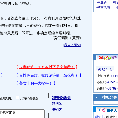
的审理进度因而拖延。
，合议庭考量工作分配，有意利用这段时间加速
日进行结案前最后言词辩论，提前一周到24日。检
检辩意见后，即可进一步确定后续审理时程。
(责任编辑：黄芳)
[
我来说两句
]
说 吧 排 行
上证指数
(7744
苏醒吧
(41523)
贴图吧
(68789)
搜狐分类
我来说两句
隐藏地址
设为辩论话题
精华区
辩论区
·
听评书
|
郭德纲