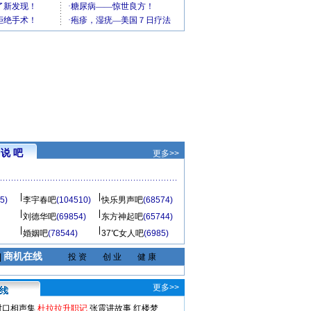
说 吧
更多>>
5)
李宇春吧
(104510)
快乐男声吧
(68574)
刘德华吧
(69854)
东方神起吧
(65744)
婚姻吧
(78544)
37℃女人吧
(6985)
商机在线
|
投 资
创 业
健 康
更多>>
对口相声集
杜拉拉升职记
张震讲故事
红楼梦