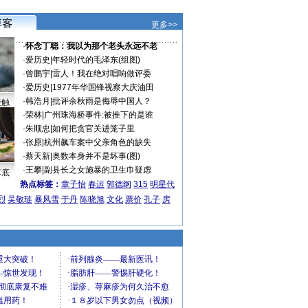
更多>>
·
怀念丁聪：我以为那个老头永远不老
·
爱历史
|
年轻时代的毛泽东(组图)
·
曾鹏宇
|
雷人！我在绝对唱响做评委
·
爱历史
|
1977年华国锋视察大庆油田
·
韩浩月
|
批评余秋雨是侮辱中国人？
接触
·
荣林
|
广州珠海桥事件:被推下的是谁
·
朱顺忠
|
如何把贪官关进笼子里
·
张原
|
杭州飙车案中父亲角色的缺失
·
蔡天新
|
奥数本身并不是坏事(图)
·
王攀
|
副县长之女施暴的卫生巾疑虑
车底
热点标签：
章子怡
春运
郭德纲
315
明星代
烈
吴敬琏
暴风雪
于丹
陈晓旭
文化
票价
孔子
房