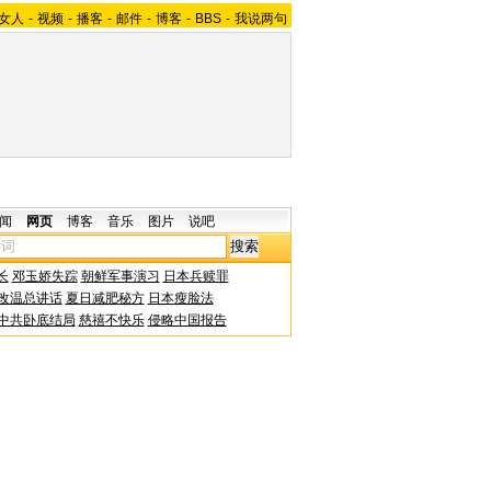
女人
-
视频
-
播客
-
邮件
-
博客
-
BBS
-
我说两句
闻
网页
博客
音乐
图片
说吧
长
邓玉娇失踪
朝鲜军事演习
日本兵赎罪
改温总讲话
夏日减肥秘方
日本瘦脸法
中共卧底结局
慈禧不快乐
侵略中国报告