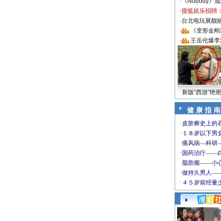
·
《Nobody》
·
搜狐娱乐招聘
·
台北电玩展靓丽S
·
《变形金刚
·
王岳伦爆李
新版“西游”绝
健 康 指 南