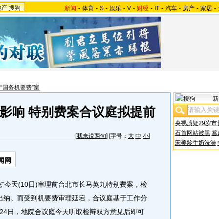
地产
搜狗
新闻
-
体育
-
S
-
娱乐
-
V
-
财经
-
IT
-
汽车
-
房产
-
家居
-
“国务机要费”案
新
影响 特别费案合议庭拟提前
央视质疑29岁市
石首网站被黑
篡
[
我来说两句
] [字号：
大
中
小
]
宋美龄牛奶洗澡
闻网
”今天(10日)审理前台北市长马英九特别费案，检
出纳。而受到机要费审理延宕，合议庭基于工作分
24日，地院合议庭今天听取检辩双方意见后即可