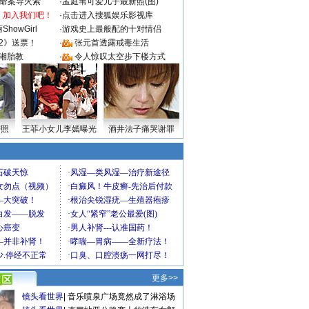
成命案导火索
·
孟庭苇可爱儿子最新照(图)
：加入我们吧！
·
点击进入搜狐娱乐影视库
howGirl
·
游戏史上最般配的十对情侣
2》送票！
·
张元首透露戒毒生活
湘胎教
·
令人惊叹太空步下楼方式
密照
王菲小女儿李嫣曝光
酒井法子痛哭谢罪
更多>>
镜头看世界
|
音乐喷泉广场竟然成了淋浴场