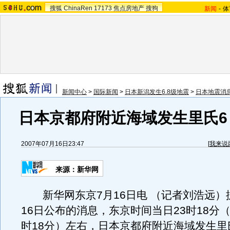
搜狐
ChinaRen
17173
焦点房地产
搜狗
新闻
-
体
新闻中心
>
国际新闻
>
日本新潟发生6.8级地震
>
日本地震消
日本京都府附近海域发生里氏6
2007年07月16日23:47
[
我来说
来源：新华网
新华网东京7月16日电 （记者刘浩远）
16日公布的消息，东京时间当日23时18分（
时18分）左右，日本京都府附近海域发生里