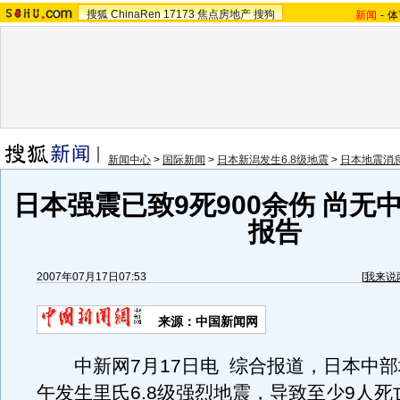
搜狐
ChinaRen
17173
焦点房地产
搜狗
新闻
-
体
新闻中心
>
国际新闻
>
日本新潟发生6.8级地震
>
日本地震消
日本强震已致9死900余伤 尚无
报告
2007年07月17日07:53
[
我来说
来源：中国新闻网
中新网7月17日电 综合报道，日本中部
午发生里氏6.8级强烈地震，导致至少9人死