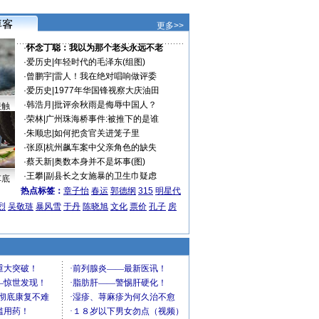
更多>>
·
怀念丁聪：我以为那个老头永远不老
·
爱历史
|
年轻时代的毛泽东(组图)
·
曾鹏宇
|
雷人！我在绝对唱响做评委
·
爱历史
|
1977年华国锋视察大庆油田
·
韩浩月
|
批评余秋雨是侮辱中国人？
接触
·
荣林
|
广州珠海桥事件:被推下的是谁
·
朱顺忠
|
如何把贪官关进笼子里
·
张原
|
杭州飙车案中父亲角色的缺失
·
蔡天新
|
奥数本身并不是坏事(图)
·
王攀
|
副县长之女施暴的卫生巾疑虑
车底
热点标签：
章子怡
春运
郭德纲
315
明星代
烈
吴敬琏
暴风雪
于丹
陈晓旭
文化
票价
孔子
房