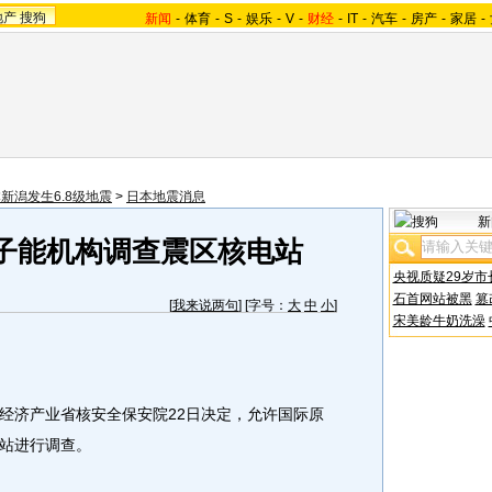
地产
搜狗
新闻
-
体育
-
S
-
娱乐
-
V
-
财经
-
IT
-
汽车
-
房产
-
家居
-
新潟发生6.8级地震
>
日本地震消息
新
子能机构调查震区核电站
央视质疑29岁市
石首网站被黑
篡
[
我来说两句
] [字号：
大
中
小
]
宋美龄牛奶洗澡
济产业省核安全保安院22日决定，允许国际原
站进行调查。