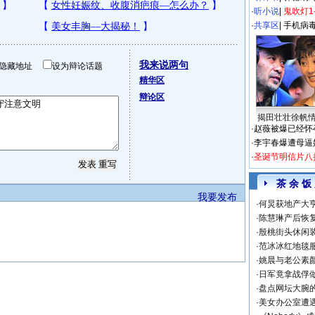
·
听小说
|
鬼吹灯1
·
共享区
|
手机病
我来说两句
隐藏地址
设为辩论话题
精华区
辩论区
揭田壮壮徐帆
·
赵薇被爆已经怀
·
李宇春爆遭母逼
·
圣诞节明信片八
茶 余 饭
我要发布
·
何炅获地产大亨
·
陈慧琳产后恢复
·
殷桃街头休闲装
·
范冰冰红地毯
·
姚晨与老公素
·
日军竟拿战俘
·
盘点网坛大腕
·
美女办公室遭