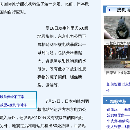
国际原子能机构转达了这一决定。此前，日本政
国内自行应对。
受16日发生的里氏6.8级
地震影响，东京电力公司下
与松鼠的意外
属柏崎刈羽核电站暴露出一
系列问题，包括变压器起
火、含微量放射性物质的水
泄漏、装有低水平放射性废
回家途中被卷
弃物的罐子倾倒、螺丝断
言
何智丽
叶永
裂、漏油等。
价
7月17日，日本柏崎刈羽
精彩推荐
核电站的运营方东京电力公
泄漏入海外，还发现约100只装有核废料的圆桶翻
另外，地震过后核电站共检出50处故障，并发现