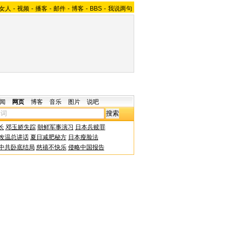
女人
-
视频
-
播客
-
邮件
-
博客
-
BBS
-
我说两句
闻
网页
博客
音乐
图片
说吧
长
邓玉娇失踪
朝鲜军事演习
日本兵赎罪
改温总讲话
夏日减肥秘方
日本瘦脸法
中共卧底结局
慈禧不快乐
侵略中国报告