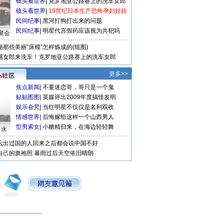
镜头看世界
|
克罗地亚公路赛上的洗车女郎
镜头看世界
|
19世纪日本生产恐怖孕妇娃娃
民间纪事
|
黑河打狗打出来的问题
民间纪事
|
明星代言假药应该视为共犯吗
聚会
秘那些美丽“床模”怎样炼成的(组图)
感女郎来洗车！克罗地亚公路赛上的洗车女郎
更多>>
焦点新闻
|
不要迷恋哥，哥只是一个鬼
贴贴图图
|
英媒评出2009年度搞怪发明
娱乐旮旯
|
当红明星不仅仅是名利双收
情感世界
|
后悔嫁给这样一个山西男人
型男索女
|
小糖精归来，在海边轻轻舞
口水
么出过国的人回来之后都会说中国不好
自己的旗袍照
暴雨过后天空依旧晴朗