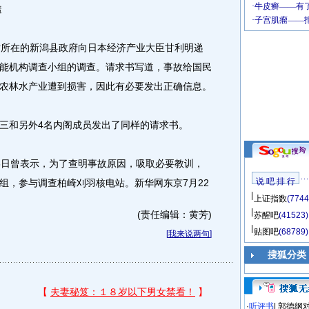
透
所在的新潟县政府向日本经济产业大臣甘利明递
能机构调查小组的调查。请求书写道，事故给国民
农林水产业遭到损害，因此有必要发出正确信息。
和另外4名内阁成员发出了同样的请求书。
日曾表示，为了查明事故原因，吸取必要教训，
说 吧 排 行
组，参与调查柏崎刈羽核电站。新华网东京7月22
上证指数
(7744
(责任编辑：黄芳)
苏醒吧
(41523)
贴图吧
(68789)
[
我来说两句
]
搜狐分类
·
听评书
|
郭德纲