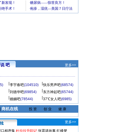
说 吧
更多>>
5)
李宇春吧
(104510)
快乐男声吧
(68574)
刘德华吧
(69854)
东方神起吧
(65744)
婚姻吧
(78544)
37℃女人吧
(6985)
商机在线
|
投 资
创 业
健 康
更多>>
对口相声集
杜拉拉升职记
张震讲故事
红楼梦