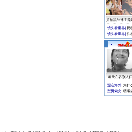
抓拍黑丝袜主题
镜头看世界
|
揭
镜头看世界
|
性
每天在吞别人
漂在海外
|
为什
型男索女
|
晒晒