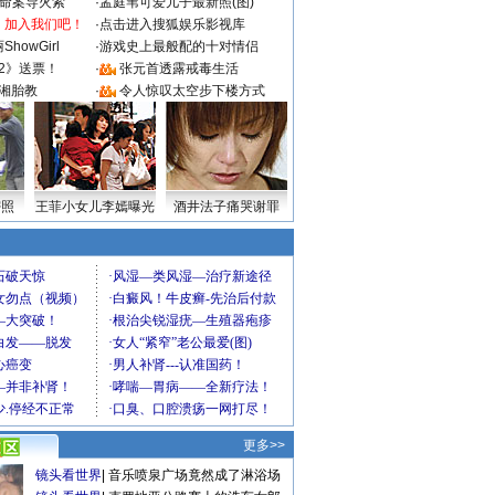
成命案导火索
·
孟庭苇可爱儿子最新照(图)
：加入我们吧！
·
点击进入搜狐娱乐影视库
howGirl
·
游戏史上最般配的十对情侣
2》送票！
·
张元首透露戒毒生活
湘胎教
·
令人惊叹太空步下楼方式
密照
王菲小女儿李嫣曝光
酒井法子痛哭谢罪
更多>>
镜头看世界
|
音乐喷泉广场竟然成了淋浴场