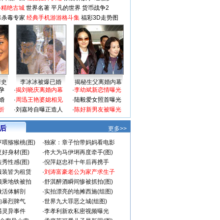
-精绝古城
世界名著
平凡的世界
货币战争2
毒杀毒专家
经典手机游游格斗集
福彩3D走势图
情史
李冰冰被爆已婚
揭秘生父离婚内幕
孕
·
揭刘晓庆离婚内幕
·
李幼斌新恋情曝光
婚
·
周迅王艳婆媳相见
·
陆毅爱女照首曝光
折
·
刘嘉玲自曝正造人
·
陈好新男友被曝光
 后
更多>>
喂猕猴桃(图)
·
独家：章子怡带妈妈看电影
好身材(图)
·
佟大为马伊琍再度牵手(图)
秀性感(图)
·
倪萍赵忠祥十年后再携手
服装皆为租赁
·
刘涛富豪老公为家产求生子
颜乘地铁被拍
·
舒淇醉酒瞬间惨被抓拍(图)
做活体解剖
·
实拍漂亮的地摊西施(组图)
的暴烈脾气
·
世界九大罪恶之城(组图)
遇灵异事件
·
李孝利新欢私密视频曝光