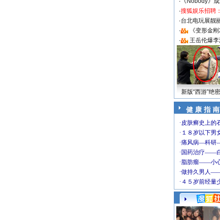
·
《Nobody》
·
搜狐娱乐招聘
·
台北电玩展靓丽S
·
《变形金刚
·
王岳伦爆李
新版“西游”绝
健 康 指 南