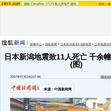
搜狐
ChinaRen
17173
焦点房地产
搜狗
新闻
-
体
新闻中心
>
国际新闻
>
日本新潟发生6.8级地震
>
日本地震消
日本新潟地震致11人死亡 千余
(图)
2007年07月24日07:46
[
我来说
来源：中国新闻网