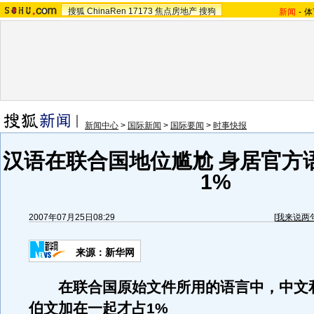
搜狐
ChinaRen
17173
焦点房地产
搜狗
新闻
-
体
新闻中心
>
国际新闻
>
国际要闻
>
时事快报
汉语在联合国地位尴尬 身居官方
1%
2007年07月25日08:29
[
我来说两
来源：新华网
在联合国原始文件所用的语言中，中文
伯文加在一起才占1%