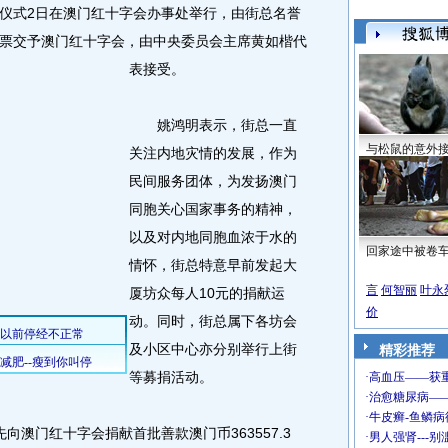
式2日在澳门红十字会办事处举行，由街总名誉
票交予澳门红十字会，由中央委员会主席黄如楷代
表接受。
姚鸿明表示，街总一直
与松鼠的意外
关注内地灾情的发展，作为
民间服务团体，为发扬澳门
同胞关心国家事务的精神，
以及对内地同胞血浓于水的
回家途中被卷
情怀，街总特意早前发起大
言
何智丽
叶永
厦坊众每人10元的捐献运
价
动。同时，街总属下各坊会
及小区中心亦分别举行上街
精彩推荐
等募捐活动。
门红十字会捐献首批善款澳门币363557.3