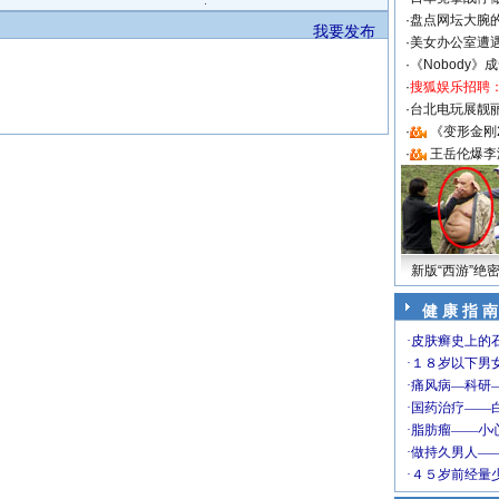
·
盘点网坛大腕
我要发布
·
美女办公室遭
·
《Nobody》
·
搜狐娱乐招聘
·
台北电玩展靓丽S
·
《变形金刚
·
王岳伦爆李
新版“西游”绝
健 康 指 南