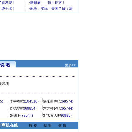
说 吧
更多>>
姚鸿明
5)
李宇春吧
(104510)
快乐男声吧
(68574)
刘德华吧
(69854)
东方神起吧
(65744)
婚姻吧
(78544)
37℃女人吧
(6985)
商机在线
|
投 资
创 业
健 康