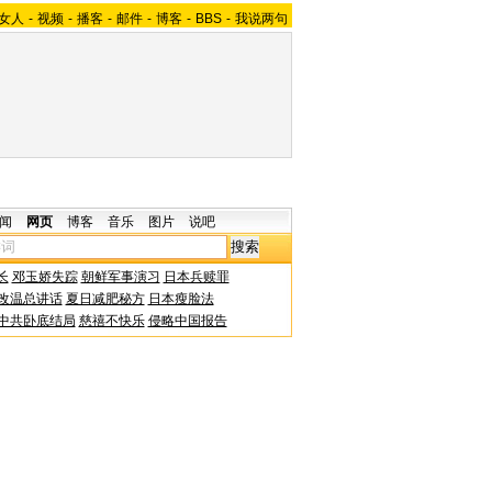
女人
-
视频
-
播客
-
邮件
-
博客
-
BBS
-
我说两句
闻
网页
博客
音乐
图片
说吧
长
邓玉娇失踪
朝鲜军事演习
日本兵赎罪
改温总讲话
夏日减肥秘方
日本瘦脸法
中共卧底结局
慈禧不快乐
侵略中国报告