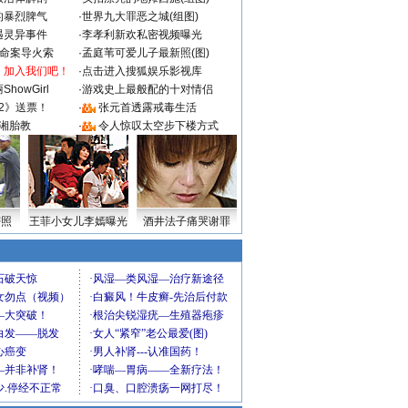
的暴烈脾气
·
世界九大罪恶之城(组图)
遇灵异事件
·
李孝利新欢私密视频曝光
成命案导火索
·
孟庭苇可爱儿子最新照(图)
：加入我们吧！
·
点击进入搜狐娱乐影视库
howGirl
·
游戏史上最般配的十对情侣
2》送票！
·
张元首透露戒毒生活
湘胎教
·
令人惊叹太空步下楼方式
密照
王菲小女儿李嫣曝光
酒井法子痛哭谢罪