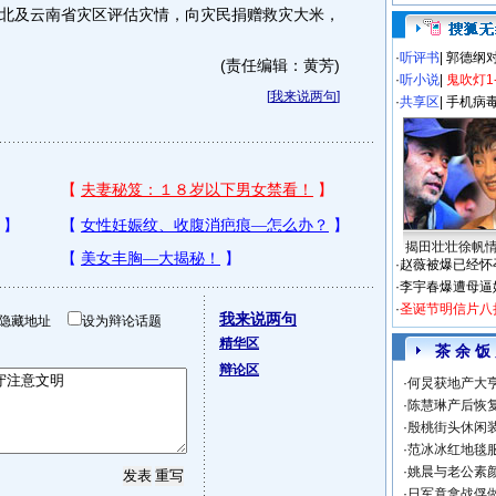
北及云南省灾区评估灾情，向灾民捐赠救灾大米，
·
听评书
|
郭德纲
(责任编辑：黄芳)
·
听小说
|
鬼吹灯1
[
我来说两句
]
·
共享区
|
手机病
揭田壮壮徐帆
·
赵薇被爆已经怀
·
李宇春爆遭母逼
·
圣诞节明信片八
我来说两句
隐藏地址
设为辩论话题
精华区
茶 余 饭
辩论区
·
何炅获地产大亨
·
陈慧琳产后恢复
·
殷桃街头休闲装
·
范冰冰红地毯
·
姚晨与老公素
·
日军竟拿战俘