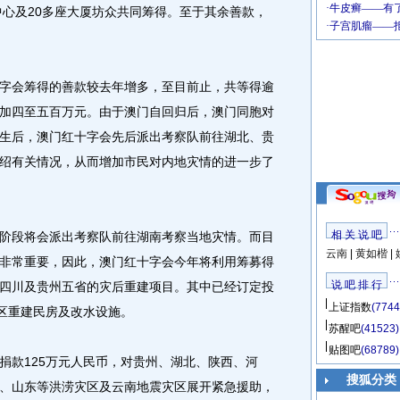
中心及20多座大厦坊众共同筹得。至于其余善款，
会筹得的善款较去年增多，至目前止，共等得逾
约增加四至五百万元。由于澳门自回归后，澳门同胞对
生后，澳门红十字会先后派出考察队前往湖北、贵
绍有关情况，从而增加市民对内地灾情的进一步了
相 关 说 吧
段将会派出考察队前往湖南考察当地灾情。而目
云南
|
黄如楷
|
非常重要，因此，澳门红十字会今年将利用筹募得
说 吧 排 行
四川及贵州五省的灾后重建项目。其中已经订定投
上证指数
(7744
地区重建民房及改水设施。
苏醒吧
(41523)
贴图吧
(68789)
款125万元人民币，对贵州、湖北、陕西、河
搜狐分类
、山东等洪涝灾区及云南地震灾区展开紧急援助，