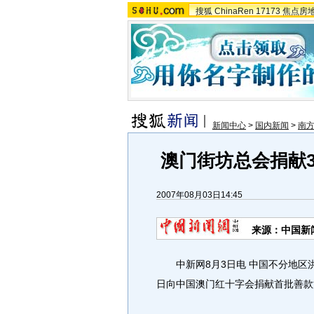
搜狐
ChinaRen
17173
焦点房
新闻中心
>
国内新闻
>
南
澳门街坊总会捐献
2007年08月03日14:45
来源：中国新
中新网8月3日电 中国不分地区洪
日向中国澳门红十字会捐献首批善款澳门