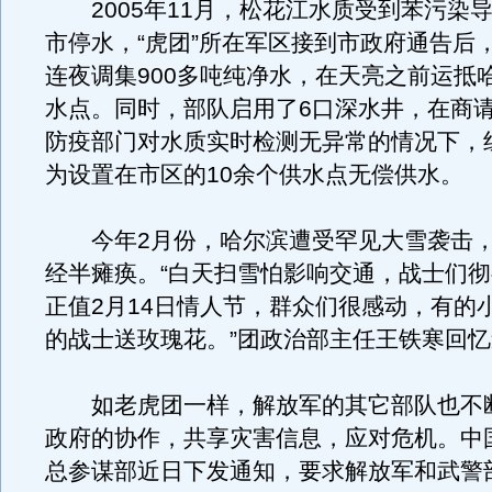
2005年11月，松花江水质受到苯污染
市停水，“虎团”所在军区接到市政府通告后
连夜调集900多吨纯净水，在天亮之前运抵
水点。同时，部队启用了6口深水井，在商
防疫部门对水质实时检测无异常的情况下，
为设置在市区的10余个供水点无偿供水。
今年2月份，哈尔滨遭受罕见大雪袭击，
经半瘫痪。“白天扫雪怕影响交通，战士们
正值2月14日情人节，群众们很感动，有的
的战士送玫瑰花。”团政治部主任王铁寒回
如老虎团一样，解放军的其它部队也不
政府的协作，共享灾害信息，应对危机。中
总参谋部近日下发通知，要求解放军和武警