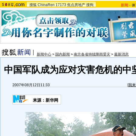
搜狐
ChinaRen
17173
焦点房地产
搜狗
新闻
-
体
新闻中心
>
国内新闻
>
南方各省持续降雨受灾
>
最新消息
中国军队成为应对灾害危机的中坚
2007年08月12日11:33
[
我来
来源：新华网