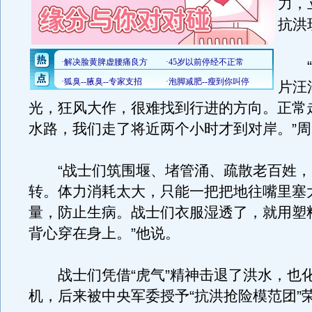
力，
抗洪
“
片汪
光，狂风大作，很难找到行进的方向。正常
水路，我们走了将近两个小时才到对岸。”
“战士们筑围堰、堵管涌、疏散老百姓，
转。体力消耗太大，只能一把把地往嘴里塞
量，防止生病。战士们衣服湿透了，就用塑
背心穿在身上。”他说。
战士们凭借“虎气”精神击退了洪水，也
机，后来被中央军委授予“抗洪抢险模范团”