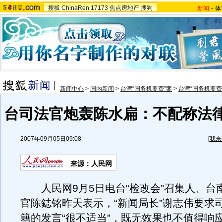
搜狐
ChinaRen
17173
焦点房地产
搜狗
新闻
-
体
新闻中心
>
国内新闻
>
台湾“国务机要费”案
>
台湾“国务机要费
台司法官炮轰陈水扁：不配称法
2007年09月05日09:08
[
我来
来源：人民网
人民网9月5日电台“检改会”召集人、台
官陈鋕铭昨天表示，“新闻局长”谢志伟要求
籍的发言“很不适当”，既无效果也不值得响