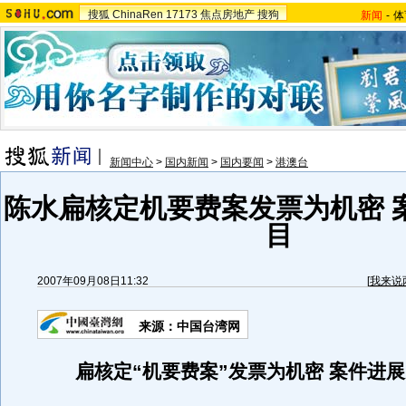
搜狐
ChinaRen
17173
焦点房地产
搜狗
新闻
-
体
新闻中心
>
国内新闻
>
国内要闻
>
港澳台
陈水扁核定机要费案发票为机密 
目
2007年09月08日11:32
[
我来说
来源：中国台湾网
扁核定“机要费案”发票为机密 案件进