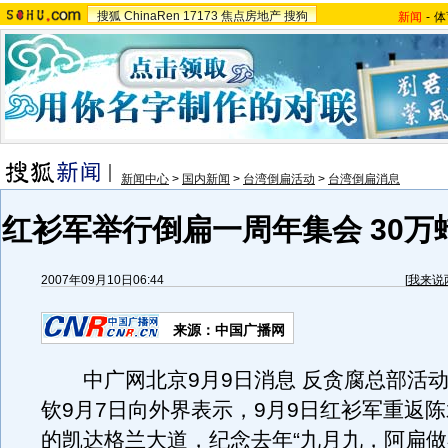
搜狐
ChinaRen
17173
焦点房地产
搜狗
新闻
-
体
新闻中心
>
国内新闻
>
台湾倒扁活动
>
台湾倒扁消息
红衫军举行倒扁一周年集会 30万
2007年09月10日06:44
[
我来说
来源：中国广播网
中广网北京9月9日消息 反贪腐总部活动
钦9月7日向外界表示，9月9日红衫军重返
的凯达格兰大道，纪念去年“九月九，阿扁做