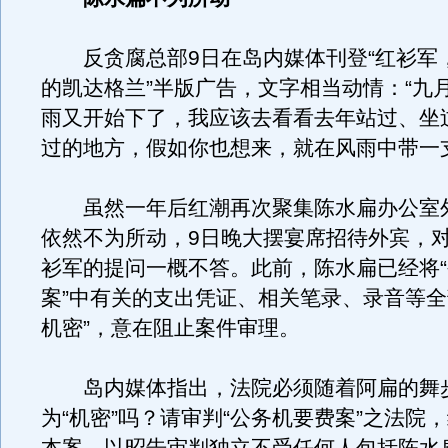
反贪腐总部9日在岛内媒体刊登“红衫军
的凯达格兰”半版广告，文字相当动情：“九
雨又开始下了，我应该去看看去年站过、坐
过的地方，假如你也想来，就在风雨中带一
虽然一年后红潮再次聚集陈水扁办公室
依然不为所动，9日晚大摆宴席招待外宾，
衫军的提问一概不答。此前，陈水扁已经将
案”中有关的支出凭证、相关笔录、录音等全
机密”，意在阻止案件审理。
岛内媒体指出，法院必须随着阿扁的舞
为“机密”吗？请审判“公务机要费案”之法院