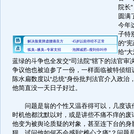
院长
圆满
今年
子特
的“
给“
蓝绿的斗争也全发交“司法院”辖下的法官审
争议他也被迫参了一份，一样面临被特侦组
陈水扁数度以“总统”身份批判法官介入政治
他简直没一天日子好过。
问题是翁的个性又温吞得可以，几度该
时机他都沈默以对，或是讲些不痛不痒的废
他变为被舆论质疑的对象，甚至连下台的身
狈，试问他如何不会感到“椎心之痛”？问题