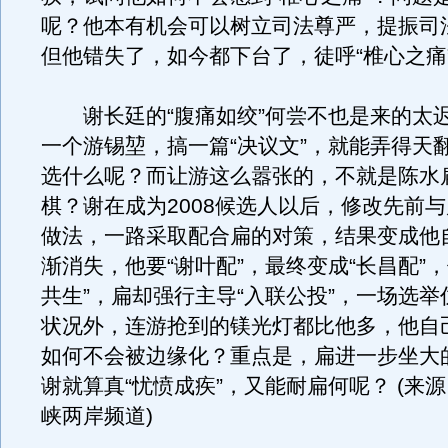
呢？他本有机会可以树立司法尊严，提振司
但他错失了，如今都下台了，徒呼“椎心之痛
谢长廷的“腹痛如绞”何尝不也是来的太
一个游锡堃，搞一篇“决议文”，就能弄得天
选什么呢？而让游这么嚣张的，不就是陈水
棋？谢在成为2008候选人以后，修改先前
做法，一路采取配合扁的对策，结果变成他
渐消失，他要“谢叶配”，最终变成“长昌配”，
共生”，扁却强行主导“入联公投”，一场选
状况外，连游抢到的镁光灯都比他多，他自
如何不会被边缘化？重点是，扁进一步坐大
谢就算真“忧愤成疾”，又能耐扁何呢？ (来
峡两岸频道)