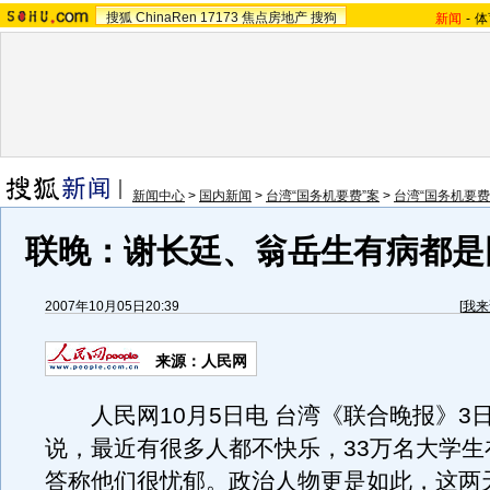
搜狐
ChinaRen
17173
焦点房地产
搜狗
新闻
-
体
新闻中心
>
国内新闻
>
台湾“国务机要费”案
>
台湾“国务机要费
联晚：谢长廷、翁岳生有病都是
2007年10月05日20:39
[
我来
来源：人民网
人民网10月5日电 台湾《联合晚报》3
说，最近有很多人都不快乐，33万名大学生
答称他们很忧郁。政治人物更是如此，这两