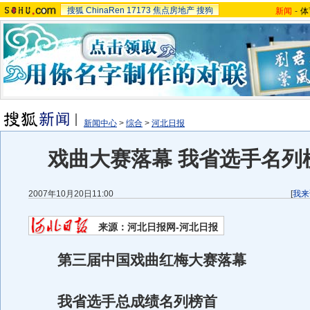
搜狐
ChinaRen
17173
焦点房地产
搜狗
新闻
-
体
新闻中心
>
综合
>
河北日报
戏曲大赛落幕 我省选手名列榜
2007年10月20日11:00
[
我来
来源：河北日报网-河北日报
第三届中国戏曲红梅大赛落幕
我省选手总成绩名列榜首