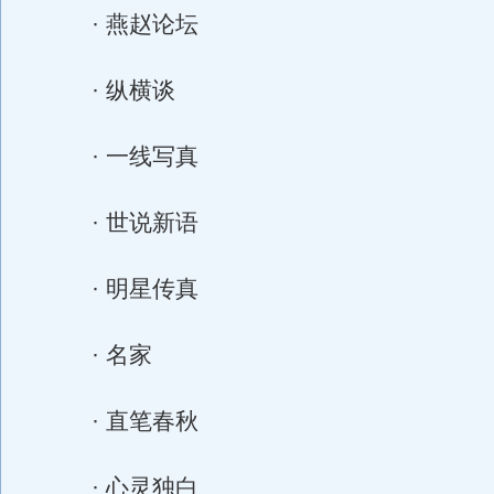
· 燕赵论坛
· 纵横谈
· 一线写真
· 世说新语
· 明星传真
· 名家
· 直笔春秋
· 心灵独白