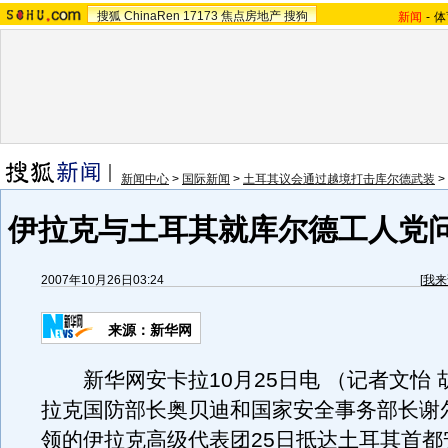
搜狐
ChinaRen
17173
焦点房地产
搜狗
新闻
-
体
新闻中心
>
国际新闻
>
土耳其议会通过越境打击库尔德武装
>
伊拉克与土耳其就库尔德工人党
2007年10月26日03:24
[
我来
来源：新华网
新华网安卡拉10月25日电 （记者文怡 
拉克国防部长奥贝迪和国家安全事务部长谢
领的伊拉克高级代表团25日抵达土耳其首都