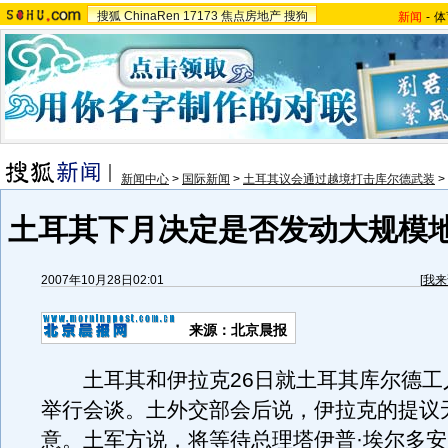
搜狐
ChinaRen
17173
焦点房地产
搜狗
新闻
-
体
新闻中心
>
国际新闻
>
土耳其议会通过越境打击库尔德武装
>
土耳其下月决定是否发动大规模
2007年10月28日02:01
[
我来
来源：北京晨报
土耳其和伊拉克26日就土耳其库尔德工
举行会谈。土外交部会后说，伊拉克的提议
意。土军方说，将等待总理塔伊普·埃尔多安