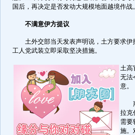
国后，再决定是否发动大规模地面越境作战
不满意伊方提议
土外交部当天发表声明说，土方要求伊
工人党武装立即采取坚决措施。
土高
无法
意。
声
拉克
需要
施。