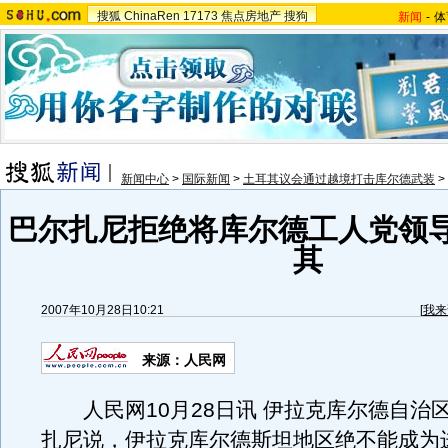
搜狐
ChinaRen
17173
焦点房地产
搜狗
新闻
-
体
新闻中心
>
国际新闻
>
土耳其议会通过越境打击库尔德武装
>
巴尔扎尼拒绝将库尔德工人党领
其
2007年10月28日10:21
[
我来
来源：人民网
人民网10月28日讯 伊拉克库尔德自治
扎尼说，伊拉克库尔德斯坦地区绝不能成为