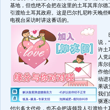
基地，但也绝不会把在这里的土耳其库尔德
引渡给土耳其政府。这是巴尔扎尼昨天晚些
电视台采访时讲这番话的。
巴
说，
许土
人党
库尔
作他
动进
果该
我们
驱逐
付出多大代价，也不会把该领导人引渡给土