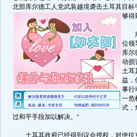
北部库尔德工人党武装越境袭击土耳其目标
够得
声
位领
库尔
动损
土耳
益，
事行
一危
式，
过和平手段加以解决。”
土耳其政府已经得到议会授权，对伊拉