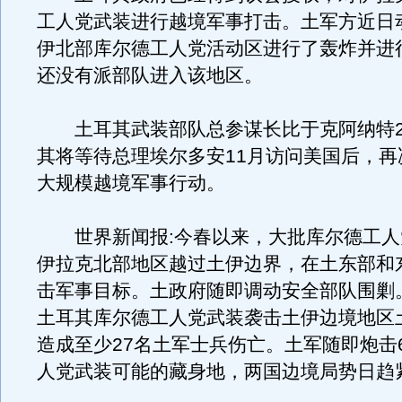
工人党武装进行越境军事打击。土军方近日
伊北部库尔德工人党活动区进行了轰炸并进
还没有派部队进入该地区。
土耳其武装部队总参谋长比于克阿纳特2
其将等待总理埃尔多安11月访问美国后，再
大规模越境军事行动。
世界新闻报:今春以来，大批库尔德工人
伊拉克北部地区越过土伊边界，在土东部和
击军事目标。土政府随即调动安全部队围剿。
土耳其库尔德工人党武装袭击土伊边境地区
造成至少27名土军士兵伤亡。土军随即炮击
人党武装可能的藏身地，两国边境局势日趋