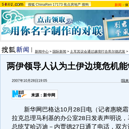
搜狐
ChinaRen
17173
焦点房地产
搜狗
新闻
-
体
新闻中心
>
国际新闻
>
土耳其议会通过越境打击库尔德武装
>
两伊领导人认为土伊边境危机能
2007年10月28日19:05
[
我来
来源：新华网
新华网巴格达10月28日电（记者惠晓霜
拉克总理马利基的办公室28日发表声明说，
总统艾哈迈迪－内贾德27日通了电话，双方