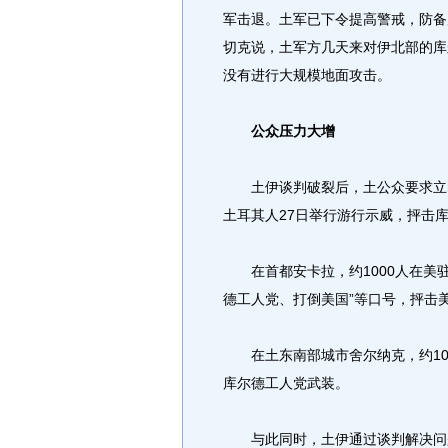
军击退。土军已下令提高警戒，防备
切克说，土军方几天来对伊北部的库
没有进行大规模地面攻击。
公众压力大增
土伊谈判破裂后，土公众要求立即
土耳其人27日举行游行示威，抨击
在首都安卡拉，约1000人在美驻
德工人党、打倒美国”等口号，抨击美
在土东南部城市舍尔纳克，约10
库尔德工人党武装。
与此同时，土伊通过谈判解决问题