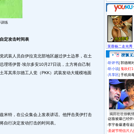
事训练
自定攻击时间表
芙蓉杨二走光秀
武装人员自伊拉克北部地区越过伊土边界，在土
·
听评书
|
郭德纲
理塔伊普·埃尔多安10月27日说，土方将自己制
·
听小说
|
鬼吹灯1
土耳其库尔德工人党（PKK）武装发动大规模地面
·
共享区
|
手机病
揭田壮壮徐帆
米特，在公众集会上发表讲话。他抨击美伊打击
·
赵薇被爆已经怀
将自行决定发动打击的时间表。
·
李宇春爆遭母逼
·
圣诞节明信片八