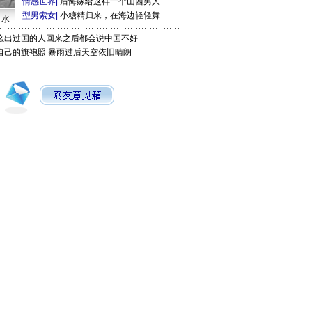
情感世界
|
后悔嫁给这样一个山西男人
型男索女
|
小糖精归来，在海边轻轻舞
口水
么出过国的人回来之后都会说中国不好
自己的旗袍照
暴雨过后天空依旧晴朗