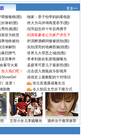
 后
更多>>
喂猕猴桃(图)
·
独家：章子怡带妈妈看电影
好身材(图)
·
佟大为马伊琍再度牵手(图)
秀性感(图)
·
倪萍赵忠祥十年后再携手
服装皆为租赁
·
刘涛富豪老公为家产求生子
颜乘地铁被拍
·
舒淇醉酒瞬间惨被抓拍(图)
做活体解剖
·
实拍漂亮的地摊西施(组图)
的暴烈脾气
·
世界九大罪恶之城(组图)
遇灵异事件
·
李孝利新欢私密视频曝光
成命案导火索
·
孟庭苇可爱儿子最新照(图)
：加入我们吧！
·
点击进入搜狐娱乐影视库
howGirl
·
游戏史上最般配的十对情侣
2》送票！
·
张元首透露戒毒生活
湘胎教
·
令人惊叹太空步下楼方式
密照
王菲小女儿李嫣曝光
酒井法子痛哭谢罪