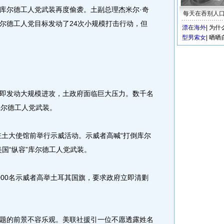
库尔德工人党武装再度偷袭。土副总理杰米尔·奇
每天在吞别人
尔德工人党目标发动了24次小规模打击行动，但
漂在海外
|
为什
型男索女
|
晒晒
发动大规模进攻，土政府面临巨大压力。数千名
库尔德工人党武装。
土大使馆前举行示威活动。示威者高喊“打倒库尔
国“纵容”库尔德工人党武装。
00名示威者高举土耳其国旗，要求政府立即清剿
的前景不容乐观。美联社援引一位不愿透露姓名