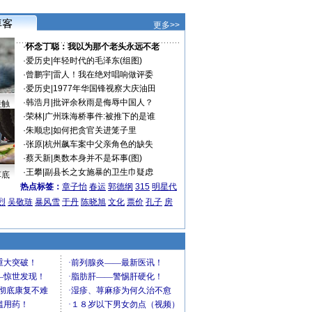
更多>>
·
怀念丁聪：我以为那个老头永远不老
·
爱历史
|
年轻时代的毛泽东(组图)
·
曾鹏宇
|
雷人！我在绝对唱响做评委
·
爱历史
|
1977年华国锋视察大庆油田
·
韩浩月
|
批评余秋雨是侮辱中国人？
接触
·
荣林
|
广州珠海桥事件:被推下的是谁
·
朱顺忠
|
如何把贪官关进笼子里
·
张原
|
杭州飙车案中父亲角色的缺失
·
蔡天新
|
奥数本身并不是坏事(图)
·
王攀
|
副县长之女施暴的卫生巾疑虑
车底
热点标签：
章子怡
春运
郭德纲
315
明星代
烈
吴敬琏
暴风雪
于丹
陈晓旭
文化
票价
孔子
房