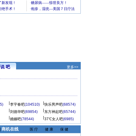
说 吧
更多>>
5)
李宇春吧
(104510)
快乐男声吧
(68574)
刘德华吧
(69854)
东方神起吧
(65744)
婚姻吧
(78544)
37℃女人吧
(6985)
商机在线
|
医 疗
健 康
保 健