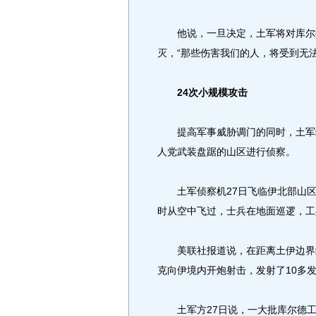
他说，一旦决定，土军将对库尔德
灭，“那些伤害我们的人，将受到无
24次小规模攻击
提高军事威胁调门的同时，土军继
人党武装盘踞的山区进行侦察。
土军侦察机27日飞临伊北部山区
时从空中飞过，士兵在地面巡逻，工
美联社报道说，在距离土伊边界约
克向伊境内开炮射击，发射了10多
土军方27日说，一大批库尔德工