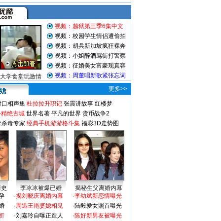
视频：越狱第三季6集中文
视频：校园学生情侣遭偷拍
视频：胡兵新加坡疯狂裸奔
视频：小姐醉酒骂街打警察
视频：征婚美女富豪现真容
视频：周董唱新歌紧张忘词
大学食堂玩激情
更多>>
对口相声集
杜拉拉升职记
张震讲故事
红楼梦
-精绝古城
世界名著
平凡的世界
货币战争2
毒杀毒专家
经典手机游游格斗集
福彩3D走势图
情史
李冰冰被爆已婚
揭秘生父离婚内幕
孕
·
揭刘晓庆离婚内幕
·
李幼斌新恋情曝光
婚
·
周迅王艳婆媳相见
·
陆毅爱女照首曝光
折
·
刘嘉玲自曝正造人
·
陈好新男友被曝光