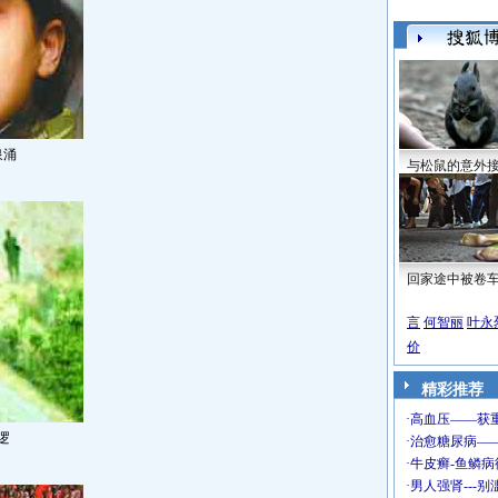
泉涌
与松鼠的意外
回家途中被卷
言
何智丽
叶永
价
精彩推荐
逻