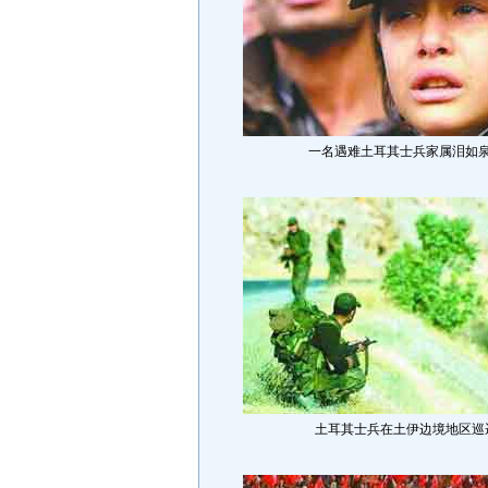
一名遇难土耳其士兵家属泪如
土耳其士兵在土伊边境地区巡