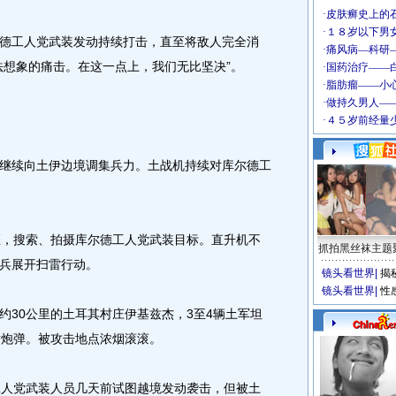
工人党武装发动持续打击，直至将敌人完全消
法想象的痛击。在这一点上，我们无比坚决”。
续向土伊边境调集兵力。土战机持续对库尔德工
，搜索、拍摄库尔德工人党武装目标。直升机不
抓拍黑丝袜主题
兵展开扫雷行动。
镜头看世界
|
揭
镜头看世界
|
性
30公里的土耳其村庄伊基兹杰，3至4辆土军坦
发炮弹。被攻击地点浓烟滚滚。
人党武装人员几天前试图越境发动袭击，但被土