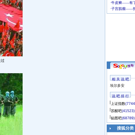
走过
相 关 说 吧
埃尔多安
说 吧 排 行
上证指数
(7744
苏醒吧
(41523)
贴图吧
(68789)
搜狐分类