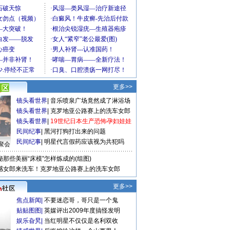
更多>>
镜头看世界
|
音乐喷泉广场竟然成了淋浴场
镜头看世界
|
克罗地亚公路赛上的洗车女郎
镜头看世界
|
19世纪日本生产恐怖孕妇娃娃
民间纪事
|
黑河打狗打出来的问题
民间纪事
|
明星代言假药应该视为共犯吗
聚会
秘那些美丽“床模”怎样炼成的(组图)
感女郎来洗车！克罗地亚公路赛上的洗车女郎
更多>>
焦点新闻
|
不要迷恋哥，哥只是一个鬼
贴贴图图
|
英媒评出2009年度搞怪发明
娱乐旮旯
|
当红明星不仅仅是名利双收