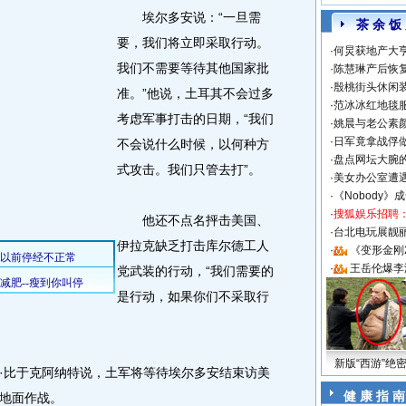
埃尔多安说：“一旦需
茶 余 饭
要，我们将立即采取行动。
·
何炅获地产大亨
我们不需要等待其他国家批
·
陈慧琳产后恢复
·
殷桃街头休闲装
准。”他说，土耳其不会过多
·
范冰冰红地毯
考虑军事打击的日期，“我们
·
姚晨与老公素
·
日军竟拿战俘
不会说什么时候，以何种方
·
盘点网坛大腕
式攻击。我们只管去打”。
·
美女办公室遭
·
《Nobody》
·
搜狐娱乐招聘
他还不点名抨击美国、
·
台北电玩展靓丽S
伊拉克缺乏打击库尔德工人
·
《变形金刚
·
王岳伦爆李
党武装的行动，“我们需要的
是行动，如果你们不采取行
新版“西游”绝
比于克阿纳特说，土军将等待埃尔多安结束访美
健 康 指 南
地面作战。