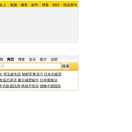
女人
-
视频
-
播客
-
邮件
-
博客
-
BBS
-
我说两句
闻
网页
博客
音乐
图片
说吧
长
邓玉娇失踪
朝鲜军事演习
日本兵赎罪
改温总讲话
夏日减肥秘方
日本瘦脸法
中共卧底结局
慈禧不快乐
侵略中国报告