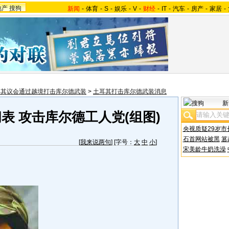
地产
搜狗
新闻
-
体育
-
S
-
娱乐
-
V
-
财经
-
IT
-
汽车
-
房产
-
家居
-
耳其议会通过越境打击库尔德武装
>
土耳其打击库尔德武装消息
新
表 攻击库尔德工人党(组图)
央视质疑29岁市
石首网站被黑
篡
[
我来说两句
] [字号：
大
中
小
]
宋美龄牛奶洗澡