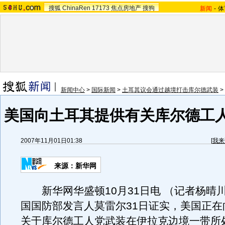
搜狐
ChinaRen
17173
焦点房地产
搜狗
新闻
-
体
新闻中心
>
国际新闻
>
土耳其议会通过越境打击库尔德武装
>
美国向土耳其提供有关库尔德工
2007年11月01日01:38
[
我来
来源：新华网
新华网华盛顿10月31日电 （记者杨晴
国国防部发言人莫雷尔31日证实，美国正在
关于库尔德工人党武装在伊拉克边境一带所