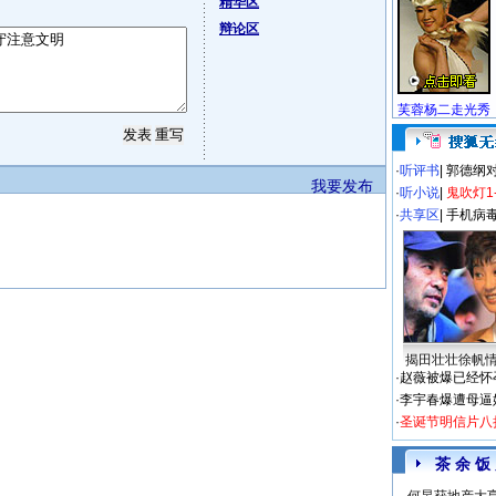
精华区
辩论区
芙蓉杨二走光秀
·
听评书
|
郭德纲
我要发布
·
听小说
|
鬼吹灯1
·
共享区
|
手机病
揭田壮壮徐帆
·
赵薇被爆已经怀
·
李宇春爆遭母逼
·
圣诞节明信片八
茶 余 饭