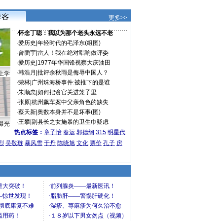
更多>>
·
怀念丁聪：我以为那个老头永远不老
·
爱历史
|
年轻时代的毛泽东(组图)
·
曾鹏宇
|
雷人！我在绝对唱响做评委
·
爱历史
|
1977年华国锋视察大庆油田
·
韩浩月
|
批评余秋雨是侮辱中国人？
上学
·
荣林
|
广州珠海桥事件:被推下的是谁
·
朱顺忠
|
如何把贪官关进笼子里
·
张原
|
杭州飙车案中父亲角色的缺失
·
蔡天新
|
奥数本身并不是坏事(图)
·
王攀
|
副县长之女施暴的卫生巾疑虑
曝光
热点标签：
章子怡
春运
郭德纲
315
明星代
烈
吴敬琏
暴风雪
于丹
陈晓旭
文化
票价
孔子
房