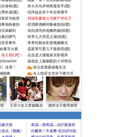
喂猕猴桃(图)
·
独家：章子怡带妈妈看电影
好身材(图)
·
佟大为马伊琍再度牵手(图)
秀性感(图)
·
倪萍赵忠祥十年后再携手
服装皆为租赁
·
刘涛富豪老公为家产求生子
颜乘地铁被拍
·
舒淇醉酒瞬间惨被抓拍(图)
做活体解剖
·
实拍漂亮的地摊西施(组图)
的暴烈脾气
·
世界九大罪恶之城(组图)
遇灵异事件
·
李孝利新欢私密视频曝光
成命案导火索
·
孟庭苇可爱儿子最新照(图)
：加入我们吧！
·
点击进入搜狐娱乐影视库
howGirl
·
游戏史上最般配的十对情侣
2》送票！
·
张元首透露戒毒生活
湘胎教
·
令人惊叹太空步下楼方式
密照
王菲小女儿李嫣曝光
酒井法子痛哭谢罪