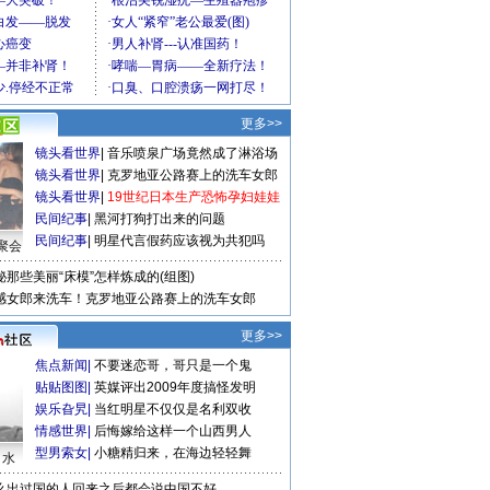
更多>>
镜头看世界
|
音乐喷泉广场竟然成了淋浴场
镜头看世界
|
克罗地亚公路赛上的洗车女郎
镜头看世界
|
19世纪日本生产恐怖孕妇娃娃
民间纪事
|
黑河打狗打出来的问题
民间纪事
|
明星代言假药应该视为共犯吗
聚会
秘那些美丽“床模”怎样炼成的(组图)
感女郎来洗车！克罗地亚公路赛上的洗车女郎
更多>>
焦点新闻
|
不要迷恋哥，哥只是一个鬼
贴贴图图
|
英媒评出2009年度搞怪发明
娱乐旮旯
|
当红明星不仅仅是名利双收
情感世界
|
后悔嫁给这样一个山西男人
型男索女
|
小糖精归来，在海边轻轻舞
口水
么出过国的人回来之后都会说中国不好