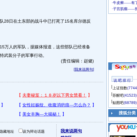
28日在土东部的战斗中已打死了15名库尔德反
5万人的军队，据媒体报道，这些部队已经准备
特武装分子的军事行动。
(责任编辑：赵健)
[
我来说两句
]
说 吧 排 行
上证指数
(7744
苏醒吧
(41523)
贴图吧
(68789)
搜狐分类
我来说两句
隐藏地址
设为辩论话题