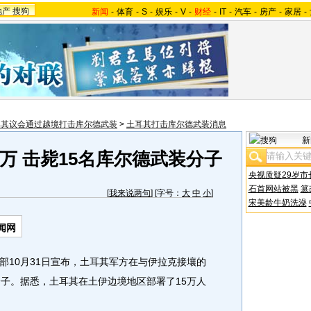
地产
搜狗
新闻
-
体育
-
S
-
娱乐
-
V
-
财经
-
IT
-
汽车
-
房产
-
家居
-
耳其议会通过越境打击库尔德武装
>
土耳其打击库尔德武装消息
新
万 击毙15名库尔德武装分子
央视质疑29岁市
石首网站被黑
篡
[
我来说两句
] [字号：
大
中
小
]
宋美龄牛奶洗澡
闻网
部10月31日宣布，土耳其军方在与伊拉克接壤的
分子。据悉，土耳其在土伊边境地区部署了15万人