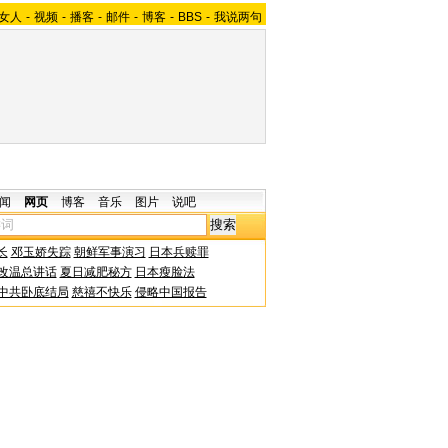
女人
-
视频
-
播客
-
邮件
-
博客
-
BBS
-
我说两句
闻
网页
博客
音乐
图片
说吧
长
邓玉娇失踪
朝鲜军事演习
日本兵赎罪
改温总讲话
夏日减肥秘方
日本瘦脸法
中共卧底结局
慈禧不快乐
侵略中国报告