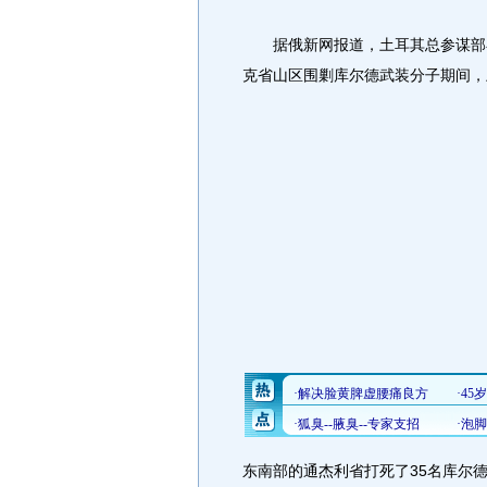
据俄新网报道，土耳其总参谋部在
克省山区围剿库尔德武装分子期间，
东南部的通杰利省打死了35名库尔