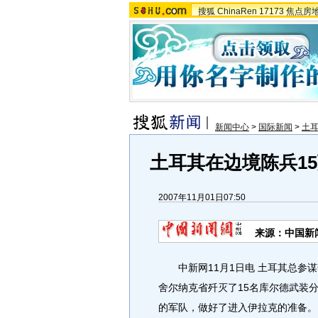
搜狐
ChinaRen
17173
焦点房
新闻中心
>
国际新闻
>
土
土耳其在边境陈兵15
2007年11月01日07:50
来源：中国新
中新网11月1日电 土耳其总参谋
舍尔纳克省歼灭了15名库尔德武装
的军队，做好了进入伊拉克的准备。