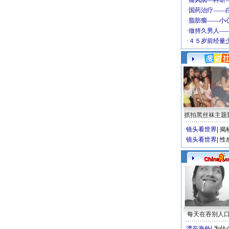
抓拍黑丝袜主题
镜头看世界
|
揭
镜头看世界
|
性
每天在吞别人
漂在海外
|
为什