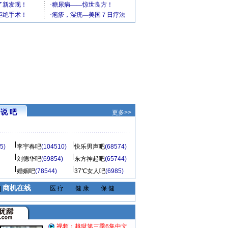
说 吧
更多>>
5)
李宇春吧
(104510)
快乐男声吧
(68574)
刘德华吧
(69854)
东方神起吧
(65744)
婚姻吧
(78544)
37℃女人吧
(6985)
商机在线
|
医 疗
健 康
保 健
视频：越狱第三季6集中文