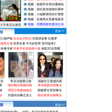
视频：校园学生情侣遭偷拍
视频：胡兵新加坡疯狂裸奔
视频：小姐醉酒骂街打警察
视频：征婚美女富豪现真容
视频：周董唱新歌紧张忘词
大学食堂玩激情
更多>>
对口相声集
杜拉拉升职记
张震讲故事
红楼梦
-精绝古城
世界名著
平凡的世界
货币战争2
毒杀毒专家
经典手机游游格斗集
福彩3D走势图
情史
李冰冰被爆已婚
揭秘生父离婚内幕
孕
·
揭刘晓庆离婚内幕
·
李幼斌新恋情曝光
婚
·
周迅王艳婆媳相见
·
陆毅爱女照首曝光
折
·
刘嘉玲自曝正造人
·
陈好新男友被曝光
 后
更多>>