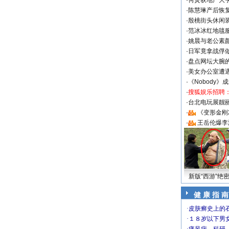
·
何炅获地产大亨
·
陈慧琳产后恢复
·
殷桃街头休闲装
·
范冰冰红地毯
·
姚晨与老公素
·
日军竟拿战俘
·
盘点网坛大腕
·
美女办公室遭
·
《Nobody》
·
搜狐娱乐招聘
·
台北电玩展靓丽S
·
《变形金刚
·
王岳伦爆李
新版“西游”绝
健 康 指 南