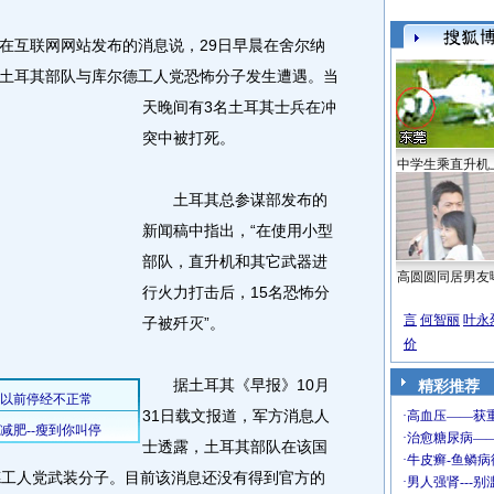
互联网网站发布的消息说，29日早晨在舍尔纳
土耳其部队与库尔德工人党恐怖分子发生遭遇。
当
天晚间有3名土耳其士兵在冲
突中被打死。
中学生乘直升机
土耳其总参谋部发布的
新闻稿中指出，“在使用小型
部队，直升机和其它武器进
高圆圆同居男友
行火力打击后，15名恐怖分
言
何智丽
叶永
子被歼灭”。
价
据土耳其《早报》10月
精彩推荐
31日载文报道，军方消息人
士透露，土耳其部队在该国
德工人党武装分子。目前该消息还没有得到官方的