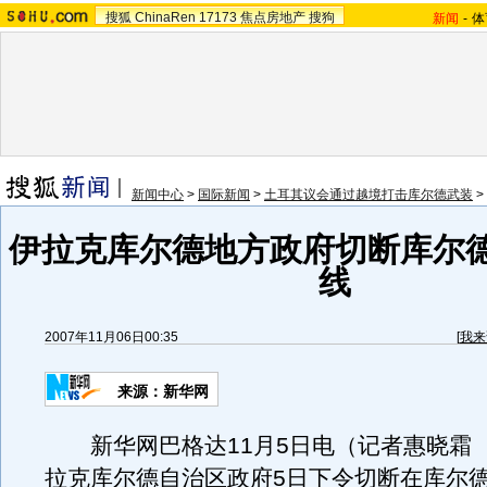
搜狐
ChinaRen
17173
焦点房地产
搜狗
新闻
-
体
新闻中心
>
国际新闻
>
土耳其议会通过越境打击库尔德武装
>
伊拉克库尔德地方政府切断库尔
线
2007年11月06日00:35
[
我来
来源：新华网
新华网巴格达11月5日电（记者惠晓霜
拉克库尔德自治区政府5日下令切断在库尔