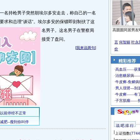
名持枪男子突然朝埃尔多安走去，称自己的一名
要求和总理“谈话”。
埃尔多安的保镖即刻制伏了这
名男子。这名男子在警察局
高圆圆同居男友
接受了盘问。
言
何智丽
叶永
[
我来说两句
]
价
精彩推荐
说 吧 排 行
上证指数
(7744