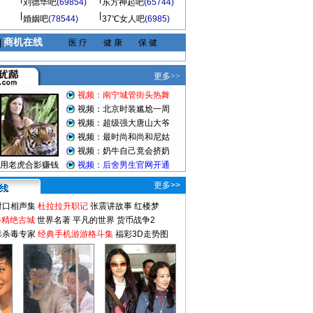
刘德华吧
(69854)
东方神起吧
(65744)
婚姻吧
(78544)
37℃女人吧
(6985)
商机在线
|
医 疗
健 康
保 健
更多>>
对口相声集
杜拉拉升职记
张震讲故事
红楼梦
-精绝古城
世界名著
平凡的世界
货币战争2
毒杀毒专家
经典手机游游格斗集
福彩3D走势图