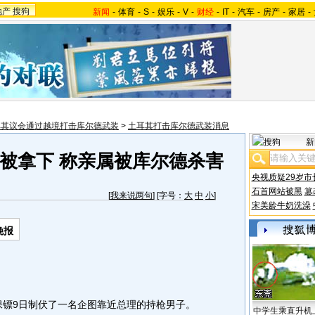
地产
搜狗
新闻
-
体育
-
S
-
娱乐
-
V
-
财经
-
IT
-
汽车
-
房产
-
家居
-
耳其议会通过越境打击库尔德武装
>
土耳其打击库尔德武装消息
新
被拿下 称亲属被库尔德杀害
央视质疑29岁市
石首网站被黑
篡
[
我来说两句
] [字号：
大
中
小
]
宋美龄牛奶洗澡
晚报
镖9日制伏了一名企图靠近总理的持枪男子。
中学生乘直升机