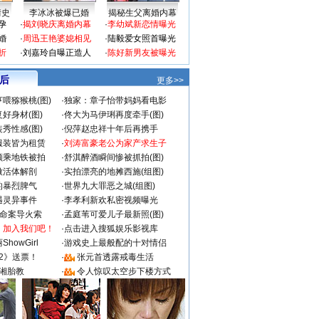
情史
李冰冰被爆已婚
揭秘生父离婚内幕
孕
·
揭刘晓庆离婚内幕
·
李幼斌新恋情曝光
婚
·
周迅王艳婆媳相见
·
陆毅爱女照首曝光
折
·
刘嘉玲自曝正造人
·
陈好新男友被曝光
 后
更多>>
喂猕猴桃(图)
·
独家：章子怡带妈妈看电影
好身材(图)
·
佟大为马伊琍再度牵手(图)
秀性感(图)
·
倪萍赵忠祥十年后再携手
服装皆为租赁
·
刘涛富豪老公为家产求生子
颜乘地铁被拍
·
舒淇醉酒瞬间惨被抓拍(图)
做活体解剖
·
实拍漂亮的地摊西施(组图)
的暴烈脾气
·
世界九大罪恶之城(组图)
遇灵异事件
·
李孝利新欢私密视频曝光
成命案导火索
·
孟庭苇可爱儿子最新照(图)
：加入我们吧！
·
点击进入搜狐娱乐影视库
howGirl
·
游戏史上最般配的十对情侣
2》送票！
·
张元首透露戒毒生活
湘胎教
·
令人惊叹太空步下楼方式