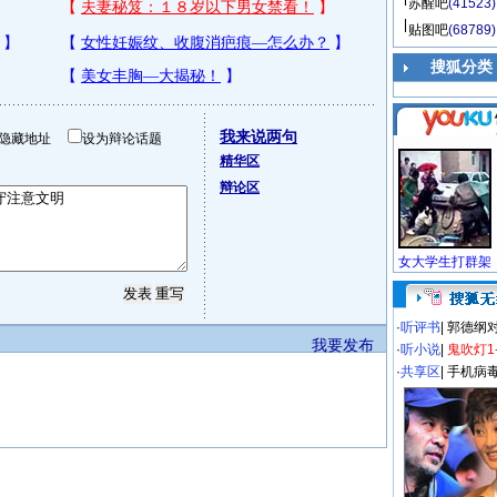
苏醒吧
(41523)
贴图吧
(68789)
搜狐分类
我来说两句
隐藏地址
设为辩论话题
精华区
辩论区
·
听评书
|
郭德纲
我要发布
·
听小说
|
鬼吹灯1
·
共享区
|
手机病