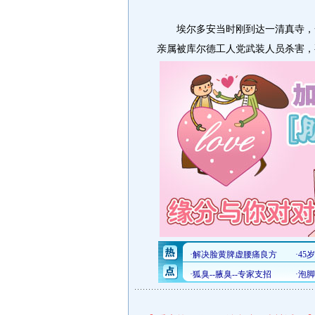
埃尔多安当时刚到达一清真寺，一
亲属被库尔德工人党武装人员杀害，