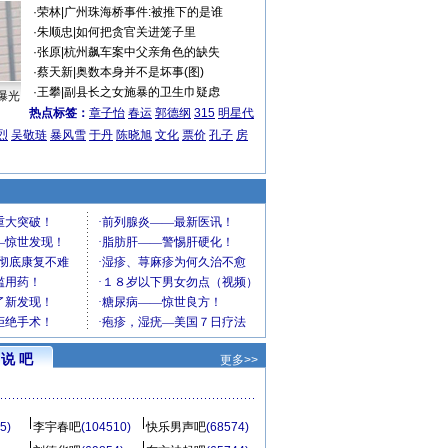
·
荣林
|
广州珠海桥事件:被推下的是谁
·
朱顺忠
|
如何把贪官关进笼子里
·
张原
|
杭州飙车案中父亲角色的缺失
·
蔡天新
|
奥数本身并不是坏事(图)
·
王攀
|
副县长之女施暴的卫生巾疑虑
曝光
热点标签：
章子怡
春运
郭德纲
315
明星代
烈
吴敬琏
暴风雪
于丹
陈晓旭
文化
票价
孔子
房
说 吧
更多>>
5)
李宇春吧
(104510)
快乐男声吧
(68574)