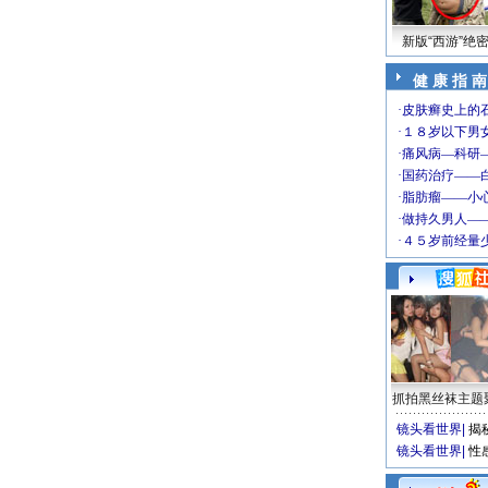
新版“西游”绝
健 康 指 南
抓拍黑丝袜主题
镜头看世界
|
揭
镜头看世界
|
性