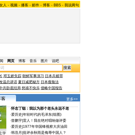
女人
-
视频
-
播客
-
邮件
-
博客
-
BBS
-
我说两句
闻
网页
博客
音乐
图片
说吧
长
邓玉娇失踪
朝鲜军事演习
日本兵赎罪
改温总讲话
夏日减肥秘方
日本瘦脸法
中共卧底结局
慈禧不快乐
侵略中国报告
更多>>
·
怀念丁聪：我以为那个老头永远不老
·
爱历史
|
年轻时代的毛泽东(组图)
·
曾鹏宇
|
雷人！我在绝对唱响做评委
·
爱历史
|
1977年华国锋视察大庆油田
·
韩浩月
|
批评余秋雨是侮辱中国人？
上学