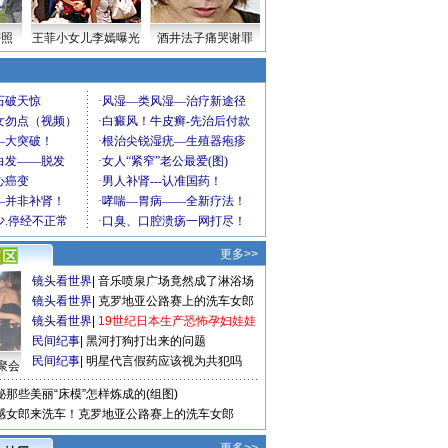
密照
王菲小女儿李嫣曝光
酒井法子痛哭谢罪
更多>>
镜头看世界
|
音乐喷泉广场竟然成了淋浴场
镜头看世界
|
克罗地亚公路赛上的洗车女郎
镜头看世界
|
19世纪日本生产恐怖孕妇娃娃
民间纪事
|
黑河打狗打出来的问题
民间纪事
|
明星代言假药应该视为共犯吗
聚会
秘那些美丽“床模”怎样炼成的(组图)
感女郎来洗车！克罗地亚公路赛上的洗车女郎