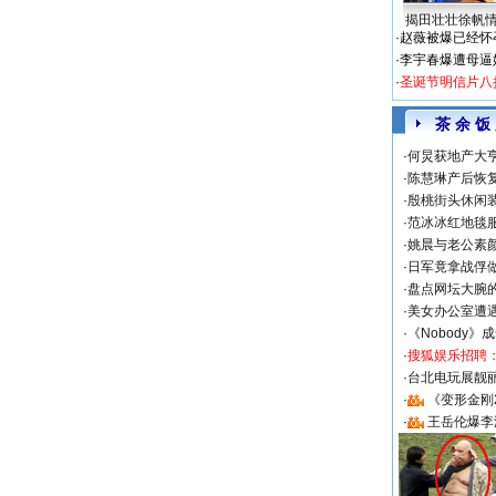
揭田壮壮徐帆
·
赵薇被爆已经怀
·
李宇春爆遭母逼
·
圣诞节明信片八
茶 余 饭
·
何炅获地产大亨
·
陈慧琳产后恢复
·
殷桃街头休闲装
·
范冰冰红地毯
·
姚晨与老公素
·
日军竟拿战俘
·
盘点网坛大腕
·
美女办公室遭
·
《Nobody》
·
搜狐娱乐招聘
·
台北电玩展靓丽S
·
《变形金刚
·
王岳伦爆李