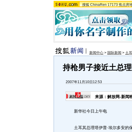
搜狐
ChinaRen
17173
焦点房
新闻中心
>
国际新闻
>
土
持枪男子接近土总理
2007年11月10日12:53
来源：解放网-新闻
新华社今日上午电
土耳其总理塔伊普·埃尔多安的保