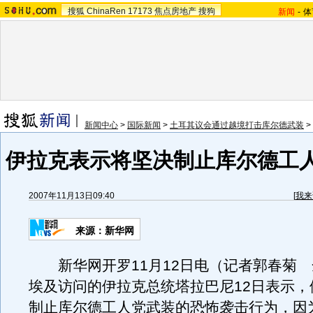
搜狐
ChinaRen
17173
焦点房地产
搜狗
新闻
-
体
新闻中心
>
国际新闻
>
土耳其议会通过越境打击库尔德武装
>
伊拉克表示将坚决制止库尔德工
2007年11月13日09:40
[
我来
来源：新华网
新华网开罗11月12日电（记者郭春菊 
埃及访问的伊拉克总统塔拉巴尼12日表示，
制止库尔德工人党武装的恐怖袭击行为，因