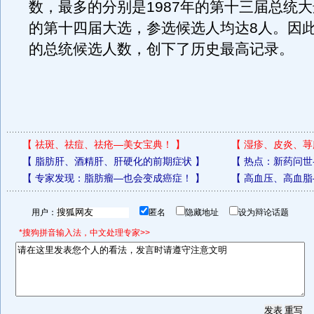
数，最多的分别是1987年的第十三届总统大选
的第十四届大选，参选候选人均达8人。因
的总统候选人数，创下了历史最高记录。
【
祛斑、祛痘、祛疮—美女宝典！
】
【
湿疹、皮炎、荨
【
脂肪肝、酒精肝、肝硬化的前期症状
】
【
热点：新药问世
【
专家发现：脂肪瘤—也会变成癌症！
】
【
高血压、高血脂
用户：
匿名
隐藏地址
设为辩论话题
*搜狗拼音输入法，中文处理专家>>