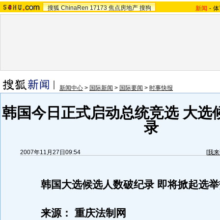
搜狐
ChinaRen
17173
焦点房地产
搜狗
新闻
-
体
新闻中心
>
国际新闻
>
国际要闻
>
时事快报
韩国今日正式启动总统竞选 大选
录
2007年11月27日09:54
[
我来
韩国大选候选人数破纪录 即将掀起选举
来源： 重庆法制网