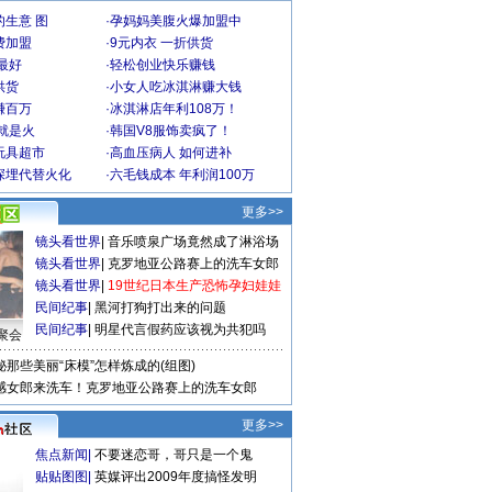
生意 图
·
孕妈妈美腹火爆加盟中
费加盟
·
9元内衣 一折供货
最好
·
轻松创业快乐赚钱
供货
·
小女人吃冰淇淋赚大钱
赚百万
·
冰淇淋店年利108万！
就是火
·
韩国V8服饰卖疯了！
玩具超市
·
高血压病人 如何进补
深埋代替火化
·
六毛钱成本 年利润100万
更多>>
镜头看世界
|
音乐喷泉广场竟然成了淋浴场
镜头看世界
|
克罗地亚公路赛上的洗车女郎
镜头看世界
|
19世纪日本生产恐怖孕妇娃娃
民间纪事
|
黑河打狗打出来的问题
民间纪事
|
明星代言假药应该视为共犯吗
聚会
秘那些美丽“床模”怎样炼成的(组图)
感女郎来洗车！克罗地亚公路赛上的洗车女郎
更多>>
焦点新闻
|
不要迷恋哥，哥只是一个鬼
贴贴图图
|
英媒评出2009年度搞怪发明