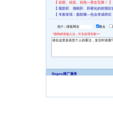
【
祛斑、祛痘、祛疮—美女宝典！
】
【
脂肪肝、酒精肝、肝硬化的前期症
【
专家发现：脂肪瘤—也会变成癌症
用户：
匿名
*搜狗拼音输入法，中文处理专家>>
Sogou推广服务