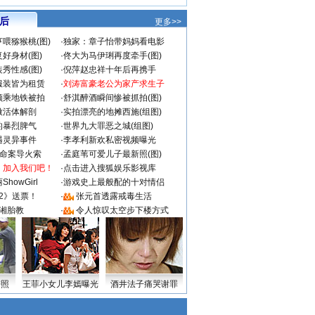
 后
更多>>
喂猕猴桃(图)
·
独家：章子怡带妈妈看电影
好身材(图)
·
佟大为马伊琍再度牵手(图)
秀性感(图)
·
倪萍赵忠祥十年后再携手
服装皆为租赁
·
刘涛富豪老公为家产求生子
颜乘地铁被拍
·
舒淇醉酒瞬间惨被抓拍(图)
做活体解剖
·
实拍漂亮的地摊西施(组图)
的暴烈脾气
·
世界九大罪恶之城(组图)
遇灵异事件
·
李孝利新欢私密视频曝光
成命案导火索
·
孟庭苇可爱儿子最新照(图)
：加入我们吧！
·
点击进入搜狐娱乐影视库
howGirl
·
游戏史上最般配的十对情侣
2》送票！
·
张元首透露戒毒生活
湘胎教
·
令人惊叹太空步下楼方式
密照
王菲小女儿李嫣曝光
酒井法子痛哭谢罪