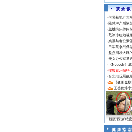
茶 余 饭
·
何炅获地产大亨
·
陈慧琳产后恢复
·
殷桃街头休闲装
·
范冰冰红地毯
·
姚晨与老公素
·
日军竟拿战俘
·
盘点网坛大腕
·
美女办公室遭
·
《Nobody》
·
搜狐娱乐招聘
·
台北电玩展靓丽S
·
《变形金刚
·
王岳伦爆李
新版“西游”绝
健 康 指 南