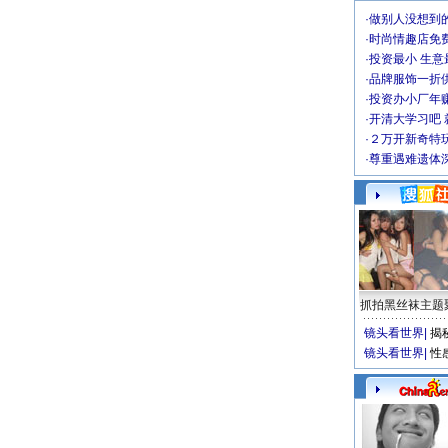
·
做别人没想到的
·
时尚情趣店免
·
投资最小 生意
·
品牌服饰一折
·
投资办小厂年
·
开清大学习吧 
·
２万开新奇特
·
尊重遇难遗体
抓拍黑丝袜主题
镜头看世界
|
揭
镜头看世界
|
性