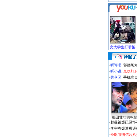
·
听评书
|
郭德纲
·
听小说
|
鬼吹灯1
·
共享区
|
手机病
揭田壮壮徐帆
·
赵薇被爆已经怀
·
李宇春爆遭母逼
·
圣诞节明信片八