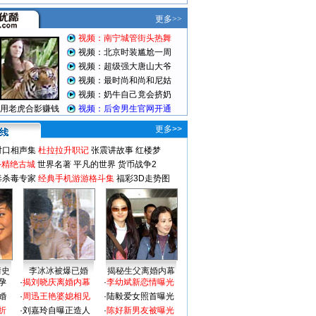
更多>>
对口相声集
杜拉拉升职记
张震讲故事
红楼梦
-精绝古城
世界名著
平凡的世界
货币战争2
毒杀毒专家
经典手机游游格斗集
福彩3D走势图
情史
李冰冰被爆已婚
揭秘生父离婚内幕
孕
·
揭刘晓庆离婚内幕
·
李幼斌新恋情曝光
婚
·
周迅王艳婆媳相见
·
陆毅爱女照首曝光
折
·
刘嘉玲自曝正造人
·
陈好新男友被曝光