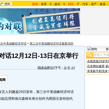
地产
搜狗
新闻
-
体育
-
S
-
娱乐
-
V
-
财经
-
IT
-
汽车
-
房产
-
家居
-
三次中美战略经济对话
>
第三次中美战略经济对话最新消息
新
话12月12日-13日在京举行
央视质疑29岁市
石首网站被黑
篡
[
我来说两句
] [字号：
大
中
小
]
宋美龄牛奶洗澡
闻网
发言人刘建超29日宣布，第三次中美战略经济对话
吴仪副总理和保尔森财长将分别作为两国元首特别代