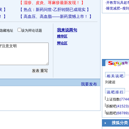
【
湿疹、皮炎、荨麻疹最新发现！
】
·
开教育玩具超市
·
睡觉减肥--瘦
状
】
【
热点：新药问世-乙肝转阴已成现实
】
！
】
【
高血压、高血脂——新药震憾上市！
】
我来说两句
隐藏地址
设为辩论话题
精华区
辩论区
相 关 说 吧
刘建超
我要发布
说 吧 排 行
上证指数
(7744
苏醒吧
(41523)
贴图吧
(68789)
搜狐分类