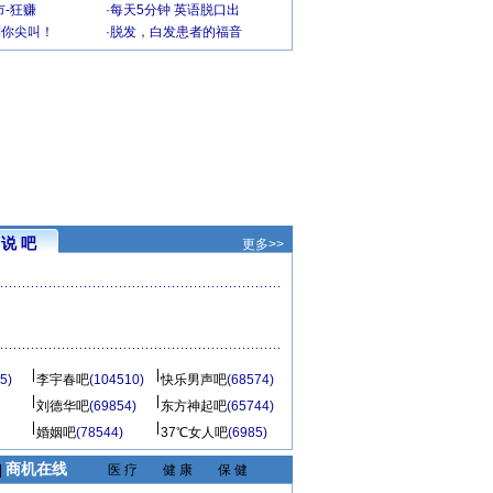
-狂赚
·
每天5分钟 英语脱口出
到你尖叫！
·
脱发，白发患者的福音
说 吧
更多>>
5)
李宇春吧
(104510)
快乐男声吧
(68574)
刘德华吧
(69854)
东方神起吧
(65744)
婚姻吧
(78544)
37℃女人吧
(6985)
商机在线
|
医 疗
健 康
保 健