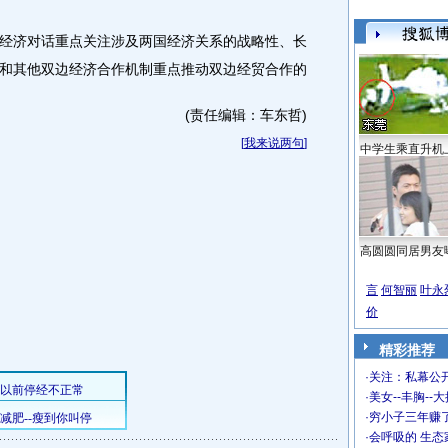
济对话重点关注涉及两国经济关系的战略性、长
和其他双边经济合作机制重点推动双边经贸合作的
(责任编辑：车东哲)
[
我来说两句
]
中学生乘直升机
高圆圆同居男友
言
何智丽
叶永
价
精彩推荐
·
关注：私幕公
·
美女--丰胸--
·
穷小子三年赚
·
会呼吸的 生态