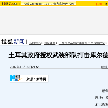
搜狐
ChinaRen
17173
焦点房地产
搜狗
新闻
-
体
新闻中心
>
国际新闻
>
土耳其议会通过越境打击库尔德武装
>
土耳其政府授权武装部队打击库尔
2007年11月30日21:55
[
我来
来源：新华网
新华网
理埃尔多
府已授