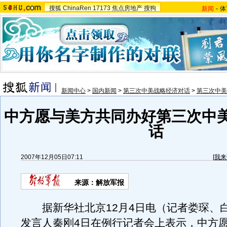
搜狐
ChinaRen
17173
焦点房地产
搜狗
新闻
-
体
新闻中心
>
国内新闻
>
第三次中美战略经济对话
>
第三次中美
中方愿与美方共同办好第三次中
话
2007年12月05日07:11
[
我来
来源：解放军报
据新华社北京12月4日电（记者娄琛、
发言人秦刚4日在例行记者会上表示，中方