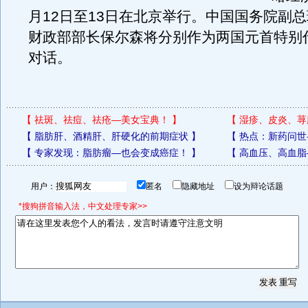
月12日至13日在北京举行。中国国务院副
财政部部长保尔森将分别作为两国元首特别
对话。
【
祛斑、祛痘、祛疮—美女宝典！
】
【
湿疹、皮炎、荨
【
脂肪肝、酒精肝、肝硬化的前期症状
】
【
热点：新药问世
【
专家发现：脂肪瘤—也会变成癌症！
】
【
高血压、高血脂
用户：
匿名
隐藏地址
设为辩论话题
*搜狗拼音输入法，中文处理专家>>