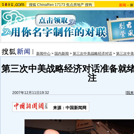
搜狐
ChinaRen
17173
焦点房地产
搜狗
新闻
-
体
新闻中心
>
国内新闻
>
第三次中美战略经济对话
>
第三次中美
第三次中美战略经济对话准备就绪
注
2007年12月11日19:32
[
我来
来源：中国新闻网