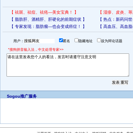
【
祛斑、祛痘、祛疮—美女宝典！
】
【
湿疹、皮炎、荨
【
脂肪肝、酒精肝、肝硬化的前期症状
】
【
热点：新药问世
【
专家发现：脂肪瘤—也会变成癌症！
】
【
高血压、高血脂
用户：
匿名
隐藏地址
设为辩论话题
*搜狗拼音输入法，中文处理专家>>
Sogou推广服务