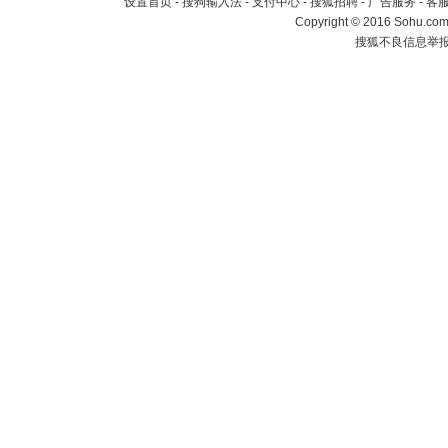
设置首页
-
搜狗输入法
-
支付中心
-
搜狐招聘
-
广告服务
-
客
Copyright
©
2016 Sohu.com 
搜狐不良信息举