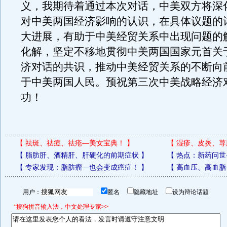
义，我期待着通过本次对话，中美双方将深
对中美两国经济影响的认识，在具体议题的
大进展，有助于中美经贸关系中出现问题的
化解，坚定不移地贯彻中美两国国家元首关
济对话的共识，推动中美经贸关系的不断向
于中美两国人民。预祝第三次中美战略经济
功！
【
祛斑、祛痘、祛疮—美女宝典！
】
【
湿疹、皮炎、荨
【
脂肪肝、酒精肝、肝硬化的前期症状
】
【
热点：新药问世
【
专家发现：脂肪瘤—也会变成癌症！
】
【
高血压、高血脂
用户：
匿名
隐藏地址
设为辩论话题
*搜狗拼音输入法，中文处理专家>>