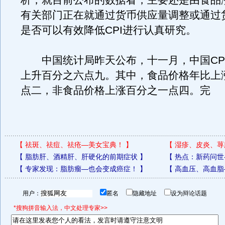
析，就目前公布的数据看，主要还是由食品
有关部门正在就通过货币供应量调整或通过
是否可以有效降低CPI进行认真研究。
中国统计局昨天公布，十一月，中国CP
上升百分之六点九。其中，食品价格年比上
点二，非食品价格上涨百分之一点四。完
【
祛斑、祛痘、祛疮—美女宝典！
】
【
湿疹、皮炎、荨
【
脂肪肝、酒精肝、肝硬化的前期症状
】
【
热点：新药问世
【
专家发现：脂肪瘤—也会变成癌症！
】
【
高血压、高血脂
用户：
匿名
隐藏地址
设为辩论话题
*搜狗拼音输入法，中文处理专家>>