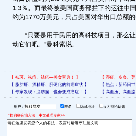
1.3％。而最终被美国商务部拦下的运往中
约为1770万美元，只占美国对华出口总额的0
“只要是用于民用的高科技项目，那么让
动它们吧。”曼科索说。
【
祛斑、祛痘、祛疮—美女宝典！
】
【
湿疹、皮炎、荨
【
脂肪肝、酒精肝、肝硬化的前期症状
】
【
热点：新药问世
【
专家发现：脂肪瘤—也会变成癌症！
】
【
高血压、高血脂
用户：
匿名
隐藏地址
设为辩论话题
*搜狗拼音输入法，中文处理专家>>