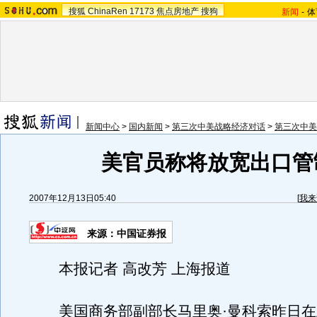
搜狐
ChinaRen
17173
焦点房地产
搜狗
新闻
-
体
新闻中心
>
国内新闻
>
第三次中美战略经济对话
>
第三次中美
美官员称将放宽出口管
2007年12月13日05:40
[
我来
来源：中国证券报
本报记者 高改芳 上海报道
美国商务部副部长马里奥·曼科索昨日在