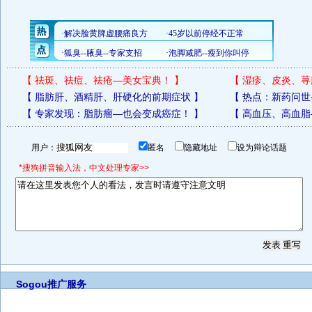
【
祛斑、祛痘、祛疮—美女宝典！
】
【
湿疹、皮炎、荨
【
脂肪肝、酒精肝、肝硬化的前期症状
】
【
热点：新药问世
【
专家发现：脂肪瘤—也会变成癌症！
】
【
高血压、高血脂
用户：
匿名
隐藏地址
设为辩论话题
*搜狗拼音输入法，中文处理专家>>
Sogou推广服务