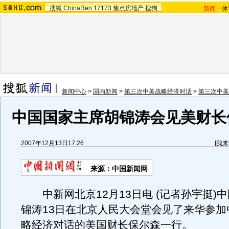
搜狐
ChinaRen
17173
焦点房地产
搜狗
新闻
-
体
新闻中心
>
国内新闻
>
第三次中美战略经济对话
>
第三次中美
中国国家主席胡锦涛会见美财长
2007年12月13日17:26
[
我来
来源：中国新闻网
中新网北京12月13日电 (记者孙宇挺)
锦涛13日在北京人民大会堂会见了来华参加
略经济对话的美国财长保尔森一行。