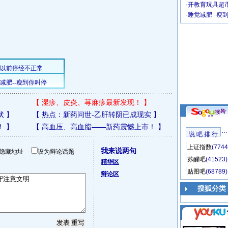
·
开教育玩具超市
·
睡觉减肥--瘦
【
湿疹、皮炎、荨麻疹最新发现！
】
状
】
【
热点：新药问世-乙肝转阴已成现实
】
！
】
【
高血压、高血脂——新药震憾上市！
】
说 吧 排 行
上证指数
(7744
我来说两句
隐藏地址
设为辩论话题
苏醒吧
(41523)
精华区
贴图吧
(68789)
辩论区
搜狐分类