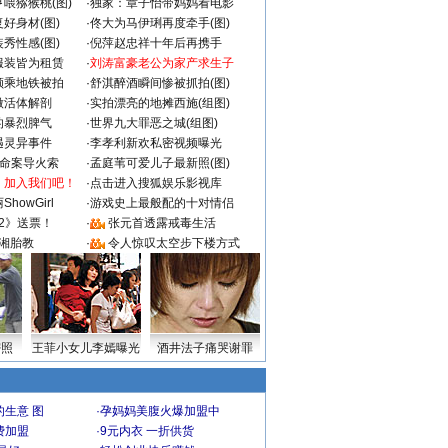
喂猕猴桃(图)
·
独家：章子怡带妈妈看电影
好身材(图)
·
佟大为马伊琍再度牵手(图)
秀性感(图)
·
倪萍赵忠祥十年后再携手
服装皆为租赁
·
刘涛富豪老公为家产求生子
颜乘地铁被拍
·
舒淇醉酒瞬间惨被抓拍(图)
做活体解剖
·
实拍漂亮的地摊西施(组图)
的暴烈脾气
·
世界九大罪恶之城(组图)
遇灵异事件
·
李孝利新欢私密视频曝光
成命案导火索
·
孟庭苇可爱儿子最新照(图)
：加入我们吧！
·
点击进入搜狐娱乐影视库
howGirl
·
游戏史上最般配的十对情侣
2》送票！
·
张元首透露戒毒生活
湘胎教
·
令人惊叹太空步下楼方式
密照
王菲小女儿李嫣曝光
酒井法子痛哭谢罪
生意 图
·
孕妈妈美腹火爆加盟中
费加盟
·
9元内衣 一折供货