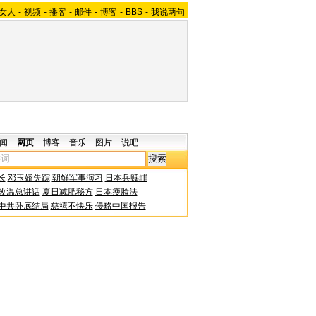
女人
-
视频
-
播客
-
邮件
-
博客
-
BBS
-
我说两句
闻
网页
博客
音乐
图片
说吧
长
邓玉娇失踪
朝鲜军事演习
日本兵赎罪
改温总讲话
夏日减肥秘方
日本瘦脸法
中共卧底结局
慈禧不快乐
侵略中国报告