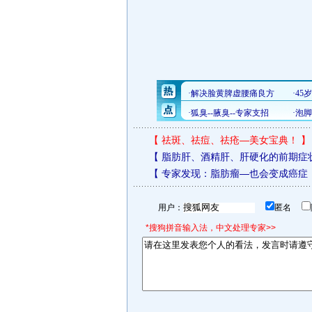
【
祛斑、祛痘、祛疮—美女宝典！
】
【
脂肪肝、酒精肝、肝硬化的前期症
【
专家发现：脂肪瘤—也会变成癌症
用户：
匿名
*搜狗拼音输入法，中文处理专家>>