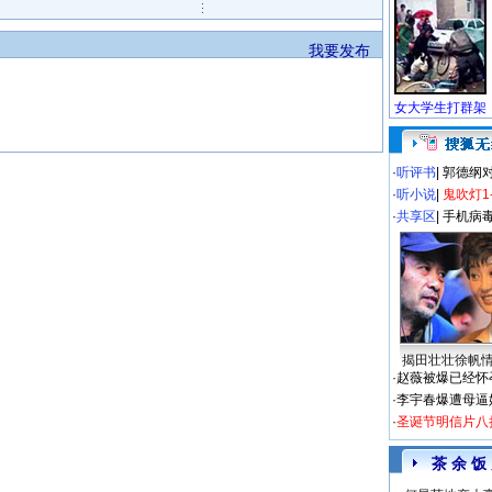
我要发布
·
听评书
|
郭德纲
·
听小说
|
鬼吹灯1
·
共享区
|
手机病
揭田壮壮徐帆
·
赵薇被爆已经怀
·
李宇春爆遭母逼
·
圣诞节明信片八
茶 余 饭