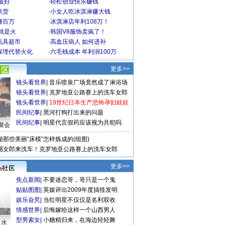
最好
·
轻松创业快乐赚钱
供货
·
小女人吃冰淇淋赚大钱
赚百万
·
冰淇淋店年利108万！
就是火
·
韩国V8服饰卖疯了！
玩具超市
·
高血压病人 如何进补
深埋代替火化
·
六毛钱成本 年利润100万
更多>>
镜头看世界
|
音乐喷泉广场竟然成了淋浴场
镜头看世界
|
克罗地亚公路赛上的洗车女郎
镜头看世界
|
19世纪日本生产恐怖孕妇娃娃
民间纪事
|
黑河打狗打出来的问题
民间纪事
|
明星代言假药应该视为共犯吗
聚会
秘那些美丽“床模”怎样炼成的(组图)
感女郎来洗车！克罗地亚公路赛上的洗车女郎
更多>>
焦点新闻
|
不要迷恋哥，哥只是一个鬼
贴贴图图
|
英媒评出2009年度搞怪发明
娱乐旮旯
|
当红明星不仅仅是名利双收
情感世界
|
后悔嫁给这样一个山西男人
型男索女
|
小糖精归来，在海边轻轻舞
口水