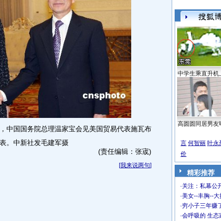
中学生乘直升机
高圆圆同居男友
中国国务院总理温家宝会见美国贸易代表施瓦布
表。中新社发毛建军摄
言
何智丽
叶永
(责任编辑：张宬)
价
[
我来说两句
]
精彩推荐
·
关注：私幕公
·
美女--丰胸--
·
穷小子三年赚
·
会呼吸的 生态