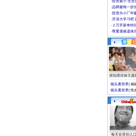
·
投资最小 生意
·
品牌服饰一折
·
投资办小厂年
·
开清大学习吧 
·
２万开新奇特
·
尊重遇难遗体
抓拍黑丝袜主题
镜头看世界
|
揭
镜头看世界
|
性
每天在吞别人