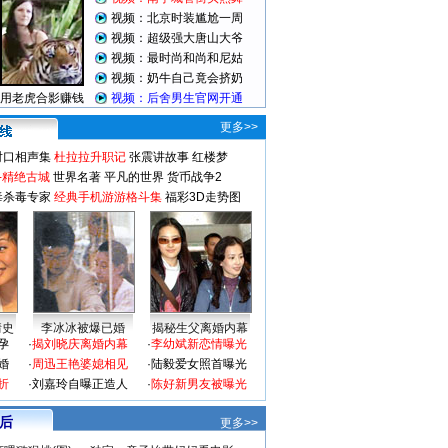
更多>>
对口相声集
杜拉拉升职记
张震讲故事
红楼梦
-精绝古城
世界名著
平凡的世界
货币战争2
毒杀毒专家
经典手机游游格斗集
福彩3D走势图
情史
李冰冰被爆已婚
揭秘生父离婚内幕
孕
·
揭刘晓庆离婚内幕
·
李幼斌新恋情曝光
婚
·
周迅王艳婆媳相见
·
陆毅爱女照首曝光
折
·
刘嘉玲自曝正造人
·
陈好新男友被曝光
 后
更多>>