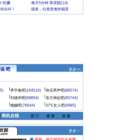
-狂赚
·
每天5分钟 英语脱口出
到你尖叫！
·
脱发，白发患者的福音
说 吧
更多>>
5)
李宇春吧
(104510)
快乐男声吧
(68574)
刘德华吧
(69854)
东方神起吧
(65744)
婚姻吧
(78544)
37℃女人吧
(6985)
商机在线
|
医 疗
健 康
保 健