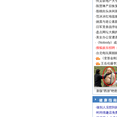
·
何炅获地产大亨
·
陈慧琳产后恢复
·
殷桃街头休闲装
·
范冰冰红地毯
·
姚晨与老公素
·
日军竟拿战俘
·
盘点网坛大腕
·
美女办公室遭
·
《Nobody》
·
搜狐娱乐招聘
·
台北电玩展靓丽S
·
《变形金刚
·
王岳伦爆李
新版“西游”绝
健 康 指 南
·
做别人没想到的
·
时尚情趣店免