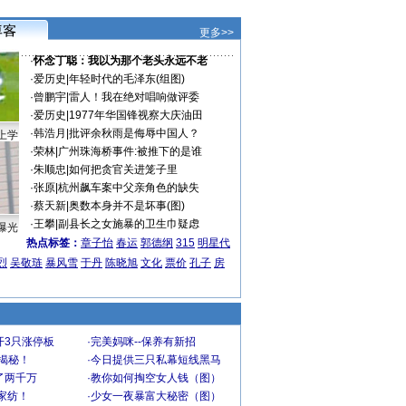
更多>>
·
怀念丁聪：我以为那个老头永远不老
·
爱历史
|
年轻时代的毛泽东(组图)
·
曾鹏宇
|
雷人！我在绝对唱响做评委
·
爱历史
|
1977年华国锋视察大庆油田
·
韩浩月
|
批评余秋雨是侮辱中国人？
上学
·
荣林
|
广州珠海桥事件:被推下的是谁
·
朱顺忠
|
如何把贪官关进笼子里
·
张原
|
杭州飙车案中父亲角色的缺失
·
蔡天新
|
奥数本身并不是坏事(图)
·
王攀
|
副县长之女施暴的卫生巾疑虑
曝光
热点标签：
章子怡
春运
郭德纲
315
明星代
烈
吴敬琏
暴风雪
于丹
陈晓旭
文化
票价
孔子
房
开3只涨停板
·
完美妈咪--保养有新招
大揭秘！
·
今日提供三只私幕短线黑马
了两千万
·
教你如何掏空女人钱（图）
家纺！
·
少女一夜暴富大秘密（图）