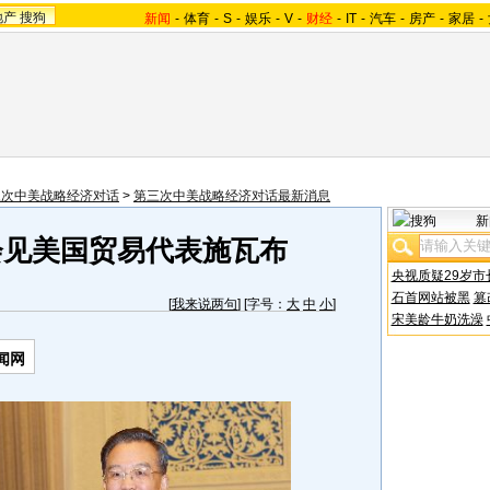
地产
搜狗
新闻
-
体育
-
S
-
娱乐
-
V
-
财经
-
IT
-
汽车
-
房产
-
家居
-
三次中美战略经济对话
>
第三次中美战略经济对话最新消息
新
会见美国贸易代表施瓦布
央视质疑29岁市
石首网站被黑
篡
[
我来说两句
] [字号：
大
中
小
]
宋美龄牛奶洗澡
闻网