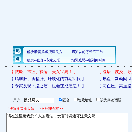
【
祛斑、祛痘、祛疮—美女宝典！
】
【
湿疹、皮炎、荨
【
脂肪肝、酒精肝、肝硬化的前期症状
】
【
热点：新药问世
【
专家发现：脂肪瘤—也会变成癌症！
】
【
高血压、高血脂
用户：
匿名
隐藏地址
设为辩论话题
*搜狗拼音输入法，中文处理专家>>