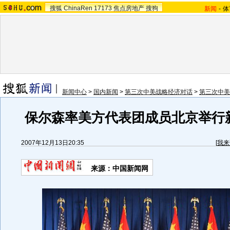
搜狐
ChinaRen
17173
焦点房地产
搜狗
新闻
-
体
新闻中心
>
国内新闻
>
第三次中美战略经济对话
>
第三次中美
保尔森率美方代表团成员北京举行
2007年12月13日20:35
[
我来
来源：中国新闻网