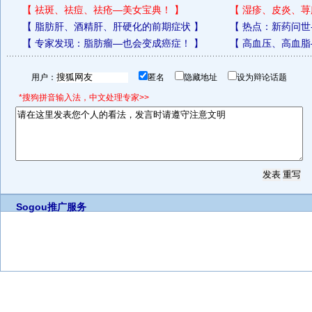
【
祛斑、祛痘、祛疮—美女宝典！
】
【
湿疹、皮炎、荨
【
脂肪肝、酒精肝、肝硬化的前期症状
】
【
热点：新药问世
【
专家发现：脂肪瘤—也会变成癌症！
】
【
高血压、高血脂
用户：
匿名
隐藏地址
设为辩论话题
*搜狗拼音输入法，中文处理专家>>
Sogou推广服务