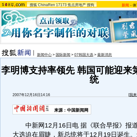
搜狐
ChinaRen
17173
焦点房地产
搜狗
新闻
-
体
新闻中心
>
国际新闻
>
07韩国大选
>
最新消息
李明博支持率领先 韩国可能迎来
统
2007年12月16日14:16
[
我来
来源：中国新闻网
中新网12月16日电 据《联合早报》报
大选迫在眉睫，新总统将于12月19日诞生