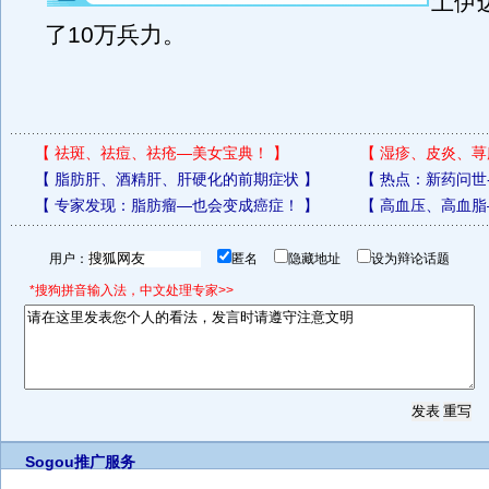
土伊
了10万兵力。
【
祛斑、祛痘、祛疮—美女宝典！
】
【
湿疹、皮炎、荨
【
脂肪肝、酒精肝、肝硬化的前期症状
】
【
热点：新药问世
【
专家发现：脂肪瘤—也会变成癌症！
】
【
高血压、高血脂
用户：
匿名
隐藏地址
设为辩论话题
*搜狗拼音输入法，中文处理专家>>
Sogou推广服务