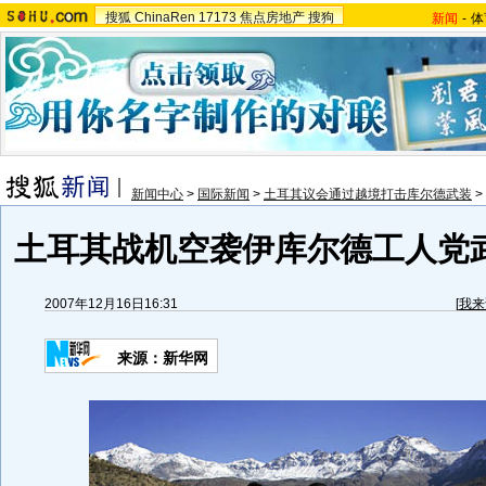
搜狐
ChinaRen
17173
焦点房地产
搜狗
新闻
-
体
新闻中心
>
国际新闻
>
土耳其议会通过越境打击库尔德武装
>
土耳其战机空袭伊库尔德工人党武
2007年12月16日16:31
[
我来
来源：新华网