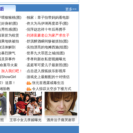
 后
更多>>
喂猕猴桃(图)
·
独家：章子怡带妈妈看电影
好身材(图)
·
佟大为马伊琍再度牵手(图)
秀性感(图)
·
倪萍赵忠祥十年后再携手
服装皆为租赁
·
刘涛富豪老公为家产求生子
颜乘地铁被拍
·
舒淇醉酒瞬间惨被抓拍(图)
做活体解剖
·
实拍漂亮的地摊西施(组图)
的暴烈脾气
·
世界九大罪恶之城(组图)
遇灵异事件
·
李孝利新欢私密视频曝光
成命案导火索
·
孟庭苇可爱儿子最新照(图)
：加入我们吧！
·
点击进入搜狐娱乐影视库
howGirl
·
游戏史上最般配的十对情侣
2》送票！
·
张元首透露戒毒生活
湘胎教
·
令人惊叹太空步下楼方式
密照
王菲小女儿李嫣曝光
酒井法子痛哭谢罪