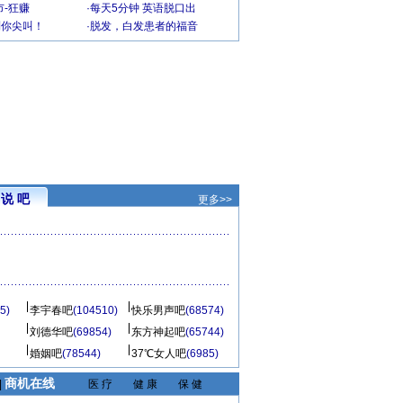
-狂赚
·
每天5分钟 英语脱口出
到你尖叫！
·
脱发，白发患者的福音
说 吧
更多>>
5)
李宇春吧
(104510)
快乐男声吧
(68574)
刘德华吧
(69854)
东方神起吧
(65744)
婚姻吧
(78544)
37℃女人吧
(6985)
商机在线
|
医 疗
健 康
保 健