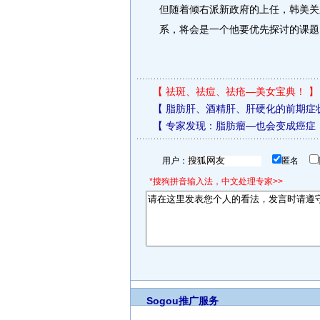
但随着倾右派新政府的上任，韩美关
系，将会是一个他要优先探讨的课题
【
祛斑、祛痘、祛疮—美女宝典！
】
【
脂肪肝、酒精肝、肝硬化的前期症
【
专家发现：脂肪瘤—也会变成癌症
用户：
匿名
*搜狗拼音输入法，中文处理专家>>
Sogou推广服务