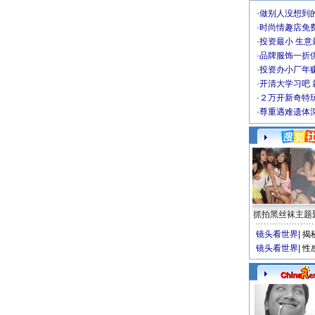
·
做别人没想到的
·
时尚情趣店免
·
投资最小 生意
·
品牌服饰一折
·
投资办小厂年
·
开清大学习吧 
·
２万开新奇特
·
尊重遇难遗体
抓拍黑丝袜主题
镜头看世界
|
揭
镜头看世界
|
性