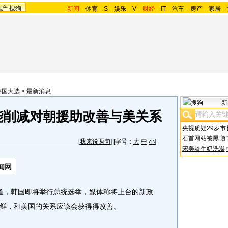
地产
搜狗
新闻
-
体育
-
S
-
娱乐
-
V
-
财经
-
IT
-
汽车
-
房产
-
家居
-
韩国大选
>
最新消息
新
能削减对朝援助改善与美关系
央视质疑29岁市
石首网站被黑
篡
[
我来说两句
] [字号：
大
中
小
]
宋美龄牛奶洗澡
闻网
道，韩国即将举行总统选举，媒体称将上台的新政
鲜，和美国的关系应该会获得得改善。