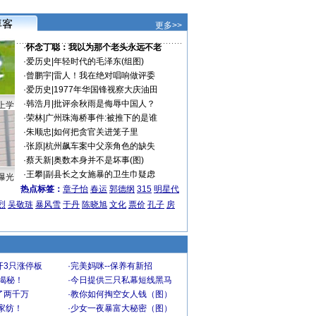
更多>>
·
怀念丁聪：我以为那个老头永远不老
·
爱历史
|
年轻时代的毛泽东(组图)
·
曾鹏宇
|
雷人！我在绝对唱响做评委
·
爱历史
|
1977年华国锋视察大庆油田
·
韩浩月
|
批评余秋雨是侮辱中国人？
上学
·
荣林
|
广州珠海桥事件:被推下的是谁
·
朱顺忠
|
如何把贪官关进笼子里
·
张原
|
杭州飙车案中父亲角色的缺失
·
蔡天新
|
奥数本身并不是坏事(图)
·
王攀
|
副县长之女施暴的卫生巾疑虑
曝光
热点标签：
章子怡
春运
郭德纲
315
明星代
烈
吴敬琏
暴风雪
于丹
陈晓旭
文化
票价
孔子
房
开3只涨停板
·
完美妈咪--保养有新招
大揭秘！
·
今日提供三只私幕短线黑马
了两千万
·
教你如何掏空女人钱（图）
家纺！
·
少女一夜暴富大秘密（图）