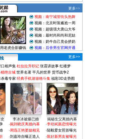
更多>>
对口相声集
杜拉拉升职记
张震讲故事
红楼梦
-精绝古城
世界名著
平凡的世界
货币战争2
毒杀毒专家
经典手机游游格斗集
福彩3D走势图
情史
李冰冰被爆已婚
揭秘生父离婚内幕
孕
·
揭刘晓庆离婚内幕
·
李幼斌新恋情曝光
婚
·
周迅王艳婆媳相见
·
陆毅爱女照首曝光
折
·
刘嘉玲自曝正造人
·
陈好新男友被曝光