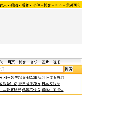
女人
-
视频
-
播客
-
邮件
-
博客
-
BBS
-
我说两句
闻
网页
博客
音乐
图片
说吧
长
邓玉娇失踪
朝鲜军事演习
日本兵赎罪
改温总讲话
夏日减肥秘方
日本瘦脸法
中共卧底结局
慈禧不快乐
侵略中国报告