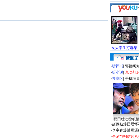
·
听评书
|
郭德纲
·
听小说
|
鬼吹灯1
·
共享区
|
手机病
揭田壮壮徐帆
·
赵薇被爆已经怀
·
李宇春爆遭母逼
·
圣诞节明信片八