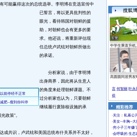
有可能赢得这次的总统选举。
李明博在竞选宣传中
已誓言，将以更具批判性的
眼光，看待韩国对朝鲜的援
助，对朝鲜也会有更多的要
求。他还说，将重新评估现
中学生乘直升机
任总统卢武铉对朝鲜所做出
的承诺。
分析家说，由于李明博
高圆圆同居男友
出身商界，因此将从生意人
言
何智丽
叶永
的角度来处理朝鲜课题。不
价
过分析家也认为，只要朝鲜
继续履行废除核设施的承
精彩推荐
光政策”。
·
关注：私幕公
·
美女--丰胸--
·
穷小子三年赚
成共识，卢武铉和美国总统布什关系并不太好，
·
会呼吸的 生态