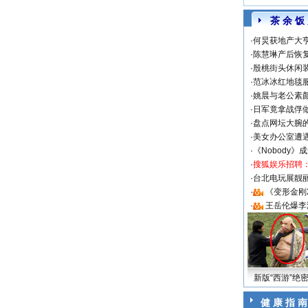
茶 余 饭
·
何炅获地产大亨
·
陈慧琳产后恢复
·
殷桃街头休闲装
·
范冰冰红地毯
·
姚晨与老公素
·
日军竟拿战俘
·
盘点网坛大腕
·
美女办公室遭
·
《Nobody》
·
搜狐娱乐招聘
·
台北电玩展靓丽S
·
《变形金刚
·
王岳伦爆李
新版“西游”绝
健 康 指 南