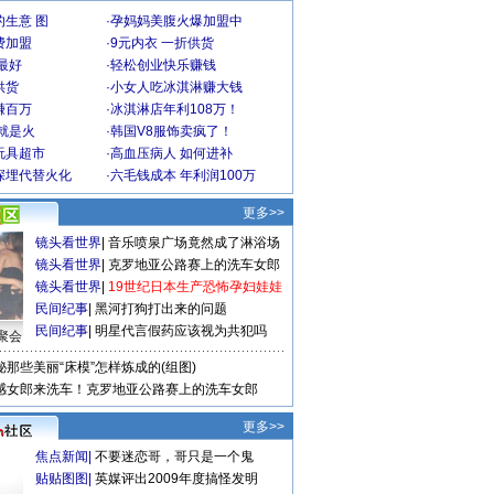
生意 图
·
孕妈妈美腹火爆加盟中
费加盟
·
9元内衣 一折供货
最好
·
轻松创业快乐赚钱
供货
·
小女人吃冰淇淋赚大钱
赚百万
·
冰淇淋店年利108万！
就是火
·
韩国V8服饰卖疯了！
玩具超市
·
高血压病人 如何进补
深埋代替火化
·
六毛钱成本 年利润100万
更多>>
镜头看世界
|
音乐喷泉广场竟然成了淋浴场
镜头看世界
|
克罗地亚公路赛上的洗车女郎
镜头看世界
|
19世纪日本生产恐怖孕妇娃娃
民间纪事
|
黑河打狗打出来的问题
民间纪事
|
明星代言假药应该视为共犯吗
聚会
秘那些美丽“床模”怎样炼成的(组图)
感女郎来洗车！克罗地亚公路赛上的洗车女郎
更多>>
焦点新闻
|
不要迷恋哥，哥只是一个鬼
贴贴图图
|
英媒评出2009年度搞怪发明