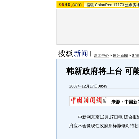
搜狐
ChinaRen
17173
焦点房
新闻中心
>
国际新闻
>
07
韩新政府将上台 可
2007年12月17日08:49
来源：中国新
中新网东京12月17日电 综合报
府应不会像现任政府那样慷慨对待朝