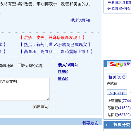
·
开教育玩具超市
系将有望得以改善。李明博表示，改善和美国的关
·
睡觉减肥--瘦
。
[
我来说两句
]
【
湿疹、皮炎、荨麻疹最新发现！
】
状
】
【
热点：新药问世-乙肝转阴已成现实
】
！
】
【
高血压、高血脂——新药震憾上市！
】
我来说两句
隐藏地址
设为辩论话题
精华区
相 关 说 吧
辩论区
卢武铉
说 吧 排 行
上证指数
(7744
苏醒吧
(41523)
贴图吧
(68789)
我要发布
搜狐分类