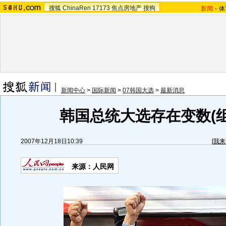
搜狐
ChinaRen
17173
焦点房地产
搜狗
新闻
-
体
新闻中心
>
国际新闻
>
07韩国大选
>
最新消息
韩国总统大选存在变数(组
2007年12月18日10:39
[
我来
来源：人民网