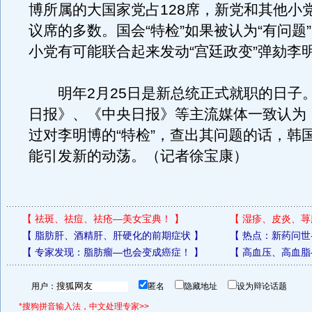
博所属的大国家党占128席，新党和其他小
议席的多数。国会“特检”如果被认为“有问题
小党有可能联合起来发动“宫廷政变”弹劾李
明年2月25日是新总统正式就职的日子
日报》、《中央日报》等主流媒体一致认为
过对李明博的“特检”，查出其问题的话，韩
能引发新的动荡。（记者徐宝康）
【
祛斑、祛痘、祛疮—美女宝典！
】
【
湿疹、皮炎、荨
【
脂肪肝、酒精肝、肝硬化的前期症状
】
【
热点：新药问世
【
专家发现：脂肪瘤—也会变成癌症！
】
【
高血压、高血脂
用户：
匿名
隐藏地址
设为辩论话题
*搜狗拼音输入法，中文处理专家>>