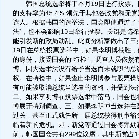
韩国总统选举将于本月19日进行投票。目
的支持率为45.4%,领先于其他各政党和无
选人。根据韩国的选举法，国会即使通过了
法”，也不会影响19日举行投票。关键是选
能引发新的政局动乱。此间分析家做出了三
19日在总统投票选举中，如果李明博获胜，
的身份，接受国会的“特检”，调查人员依然
博。因为选举法没有给予当选而未就职的总
权。在特检中，如果查出李明博参与股票操
有可能被取消总统当选者的资格，并受到法
二、如果李明博在投票选举中落马，国会也
博展开特别调查。三、如果李明博当选并在国
过关，甚至正式就任新一届总统获得刑事豁
临着新的危机。即，新党等通过国会将弹劾
前，韩国国会共有299位议席，其中新党占1