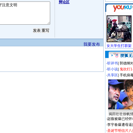
辩论区
我要发布
·
听评书
|
郭德纲
·
听小说
|
鬼吹灯1
·
共享区
|
手机病
揭田壮壮徐帆
·
赵薇被爆已经怀
·
李宇春爆遭母逼
·
圣诞节明信片八