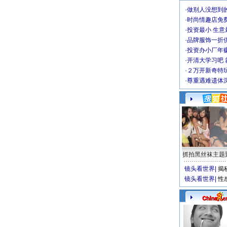
·
做别人没想到的
·
时尚情趣店免
·
投资最小 生意
·
品牌服饰一折
·
投资办小厂年
·
开清大学习吧 
·
２万开新奇特
·
尊重遇难遗体
抓拍黑丝袜主题
镜头看世界
|
揭
镜头看世界
|
性