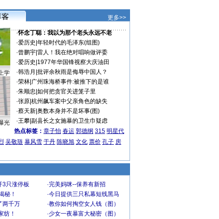
更多>>
·
怀念丁聪：我以为那个老头永远不老
·
爱历史
|
年轻时代的毛泽东(组图)
·
曾鹏宇
|
雷人！我在绝对唱响做评委
·
爱历史
|
1977年华国锋视察大庆油田
·
韩浩月
|
批评余秋雨是侮辱中国人？
上学
·
荣林
|
广州珠海桥事件:被推下的是谁
·
朱顺忠
|
如何把贪官关进笼子里
·
张原
|
杭州飙车案中父亲角色的缺失
·
蔡天新
|
奥数本身并不是坏事(图)
·
王攀
|
副县长之女施暴的卫生巾疑虑
曝光
热点标签：
章子怡
春运
郭德纲
315
明星代
烈
吴敬琏
暴风雪
于丹
陈晓旭
文化
票价
孔子
房
开3只涨停板
·
完美妈咪--保养有新招
大揭秘！
·
今日提供三只私幕短线黑马
了两千万
·
教你如何掏空女人钱（图）
家纺！
·
少女一夜暴富大秘密（图）