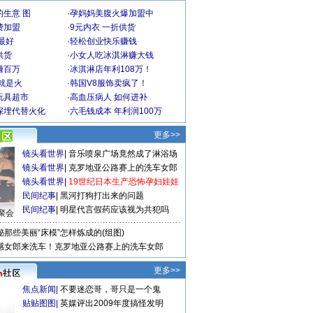
生意 图
·
孕妈妈美腹火爆加盟中
费加盟
·
9元内衣 一折供货
最好
·
轻松创业快乐赚钱
供货
·
小女人吃冰淇淋赚大钱
赚百万
·
冰淇淋店年利108万！
就是火
·
韩国V8服饰卖疯了！
玩具超市
·
高血压病人 如何进补
深埋代替火化
·
六毛钱成本 年利润100万
更多>>
镜头看世界
|
音乐喷泉广场竟然成了淋浴场
镜头看世界
|
克罗地亚公路赛上的洗车女郎
镜头看世界
|
19世纪日本生产恐怖孕妇娃娃
民间纪事
|
黑河打狗打出来的问题
民间纪事
|
明星代言假药应该视为共犯吗
聚会
秘那些美丽“床模”怎样炼成的(组图)
感女郎来洗车！克罗地亚公路赛上的洗车女郎
更多>>
焦点新闻
|
不要迷恋哥，哥只是一个鬼
贴贴图图
|
英媒评出2009年度搞怪发明