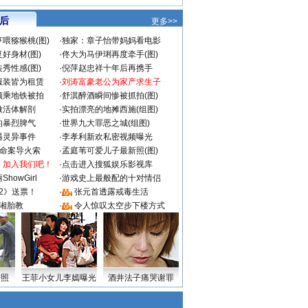
 后
更多>>
喂猕猴桃(图)
·
独家：章子怡带妈妈看电影
好身材(图)
·
佟大为马伊琍再度牵手(图)
秀性感(图)
·
倪萍赵忠祥十年后再携手
服装皆为租赁
·
刘涛富豪老公为家产求生子
颜乘地铁被拍
·
舒淇醉酒瞬间惨被抓拍(图)
做活体解剖
·
实拍漂亮的地摊西施(组图)
的暴烈脾气
·
世界九大罪恶之城(组图)
遇灵异事件
·
李孝利新欢私密视频曝光
成命案导火索
·
孟庭苇可爱儿子最新照(图)
：加入我们吧！
·
点击进入搜狐娱乐影视库
howGirl
·
游戏史上最般配的十对情侣
2》送票！
·
张元首透露戒毒生活
湘胎教
·
令人惊叹太空步下楼方式
密照
王菲小女儿李嫣曝光
酒井法子痛哭谢罪