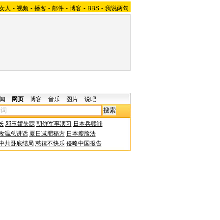
女人
-
视频
-
播客
-
邮件
-
博客
-
BBS
-
我说两句
闻
网页
博客
音乐
图片
说吧
长
邓玉娇失踪
朝鲜军事演习
日本兵赎罪
改温总讲话
夏日减肥秘方
日本瘦脸法
中共卧底结局
慈禧不快乐
侵略中国报告