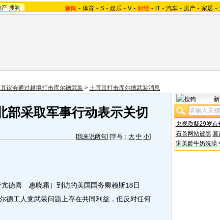
地产
搜狗
新闻
-
体育
-
S
-
娱乐
-
V
-
财经
-
IT
-
汽车
-
房产
-
家居
-
耳其议会通过越境打击库尔德武装
>
土耳其打击库尔德武装消息
新
北部采取军事行动表示关切
央视质疑29岁市
石首网站被黑
篡
[
我来说两句
] [字号：
大
中
小
]
宋美龄牛奶洗澡
亢德喜 惠晓霜）到访的美国国务卿赖斯18日
尔德工人党武装问题上存在共同利益，但反对任何