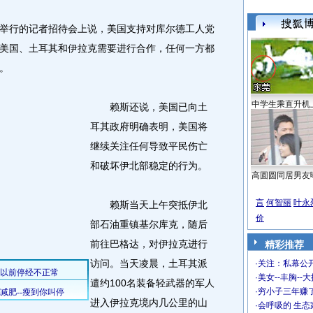
行的记者招待会上说，美国支持对库尔德工人党
美国、土耳其和伊拉克需要进行合作，任何一方都
。
中学生乘直升机
赖斯还说，美国已向土
耳其政府明确表明，美国将
继续关注任何导致平民伤亡
和破坏伊北部稳定的行为。
高圆圆同居男友
言
何智丽
叶永
赖斯当天上午突抵伊北
价
部石油重镇基尔库克，随后
前往巴格达，对伊拉克进行
精彩推荐
访问。当天凌晨，土耳其派
·
关注：私幕公
·
美女--丰胸--
遣约100名装备轻武器的军人
·
穷小子三年赚
进入伊拉克境内几公里的山
·
会呼吸的 生态