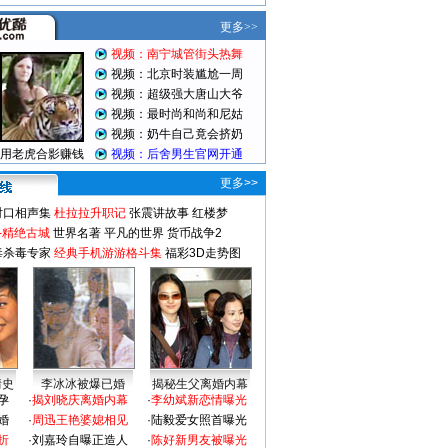
更多>>
对口相声集
杜拉拉升职记
张震讲故事
红楼梦
-精绝古城
世界名著
平凡的世界
货币战争2
毒杀毒专家
经典手机游游格斗集
福彩3D走势图
情史
李冰冰被爆已婚
揭秘生父离婚内幕
孕
·
揭刘晓庆离婚内幕
·
李幼斌新恋情曝光
婚
·
周迅王艳婆媳相见
·
陆毅爱女照首曝光
折
·
刘嘉玲自曝正造人
·
陈好新男友被曝光