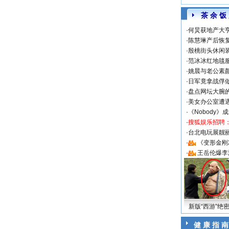
茶 余 饭
·
何炅获地产大亨
·
陈慧琳产后恢复
·
殷桃街头休闲装
·
范冰冰红地毯
·
姚晨与老公素
·
日军竟拿战俘
·
盘点网坛大腕
·
美女办公室遭
·
《Nobody》
·
搜狐娱乐招聘
·
台北电玩展靓丽S
·
《变形金刚
·
王岳伦爆李
新版“西游”绝
健 康 指 南