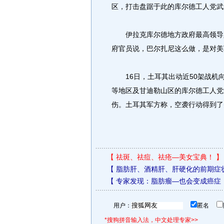
区，打击盘踞于此的库尔德工人党武
伊拉克库尔德地方政府最高领导人
府官员说，巴尔扎尼这么做，是对美
16日，土耳其出动近50架战机
等地区及甘迪勒山区的库尔德工人党
伤。土耳其军方称，空袭行动得到了
【
祛斑、祛痘、祛疮—美女宝典！
】
【
脂肪肝、酒精肝、肝硬化的前期症
【
专家发现：脂肪瘤—也会变成癌症
用户：
匿名
*搜狗拼音输入法，中文处理专家>>