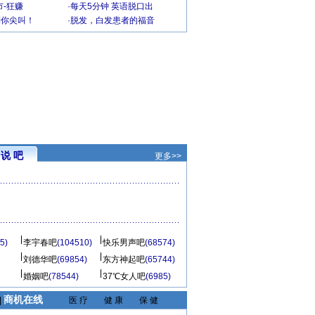
-狂赚
·
每天5分钟 英语脱口出
到你尖叫！
·
脱发，白发患者的福音
说 吧
更多>>
5)
李宇春吧
(104510)
快乐男声吧
(68574)
刘德华吧
(69854)
东方神起吧
(65744)
婚姻吧
(78544)
37℃女人吧
(6985)
商机在线
|
医 疗
健 康
保 健