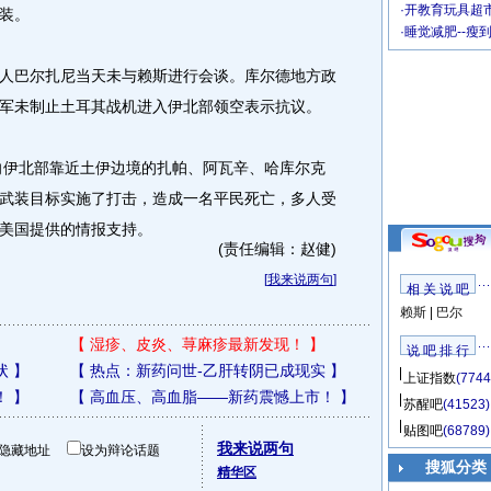
·
开教育玩具超市
装。
·
睡觉减肥--瘦
巴尔扎尼当天未与赖斯进行会谈。库尔德地方政
军未制止土耳其战机进入伊北部领空表示抗议。
向伊北部靠近土伊边境的扎帕、阿瓦辛、哈库尔克
武装目标实施了打击，造成一名平民死亡，多人受
美国提供的情报支持。
(责任编辑：赵健)
[
我来说两句
]
相 关 说 吧
赖斯
|
巴尔
【
湿疹、皮炎、荨麻疹最新发现！
】
说 吧 排 行
状
】
【
热点：新药问世-乙肝转阴已成现实
】
上证指数
(7744
！
】
【
高血压、高血脂——新药震憾上市！
】
苏醒吧
(41523)
贴图吧
(68789)
我来说两句
隐藏地址
设为辩论话题
搜狐分类
精华区