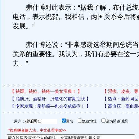
弗什博对此表示：“据我了解，布什总统
电话，表示祝贺。我相信，两国关系今后将
发展。”
弗什博还说：“非常感谢选举期间总统当
关系的重要性。我认为，我们有必要在这一
力。”
【
祛斑、祛痘、祛疮—美女宝典！
】
【
湿疹、皮炎、荨
【
脂肪肝、酒精肝、肝硬化的前期症状
】
【
热点：新药问世
【
专家发现：脂肪瘤—也会变成癌症！
】
【
高血压、高血脂
用户：
匿名
隐藏地址
设为辩论话题
*搜狗拼音输入法，中文处理专家>>