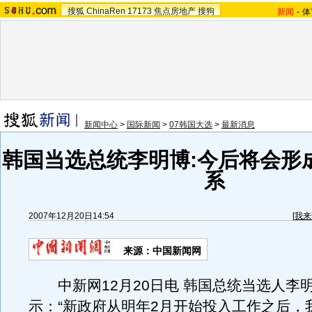
搜狐
ChinaRen
17173
焦点房地产
搜狗
新闻
-
体
新闻中心
>
国际新闻
>
07韩国大选
>
最新消息
韩国当选总统李明博:今后将会形
系
2007年12月20日14:54
[
我来
来源：中国新闻网
中新网12月20日电 韩国总统当选人李明
示：“新政府从明年2月开始投入工作之后，