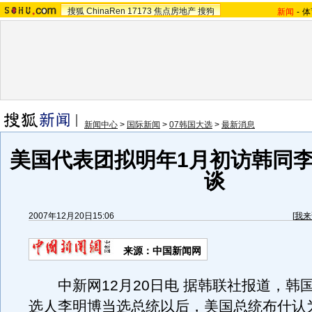
搜狐
ChinaRen
17173
焦点房地产
搜狗
新闻
-
体
新闻中心
>
国际新闻
>
07韩国大选
>
最新消息
美国代表团拟明年1月初访韩同
谈
2007年12月20日15:06
[
我来
来源：中国新闻网
中新网12月20日电 据韩联社报道，韩
选人李明博当选总统以后，美国总统布什认