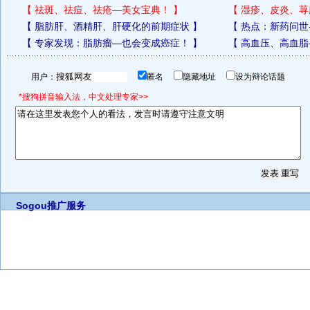
【
祛斑、祛痘、祛疮—美女宝典！
】
【
湿疹、皮炎、荨
【
脂肪肝、酒精肝、肝硬化的前期症状
】
【
热点：新药问世
【
专家发现：脂肪瘤—也会变成癌症！
】
【
高血压、高血脂
用户：
匿名
隐藏地址
设为辩论话题
*搜狗拼音输入法，中文处理专家>>
Sogou推广服务