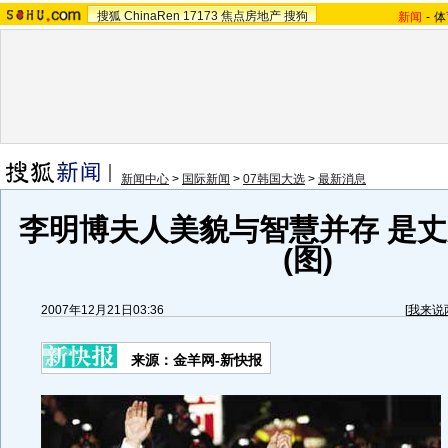
搜狐
ChinaRen
17173
焦点房地产
搜狗
新闻
-
体
新闻中心
>
国际新闻
>
07韩国大选
>
最新消息
李明博夫人美貌与智慧并存 是
(图)
2007年12月21日03:36
[
我来说
来源：金羊网-新快报