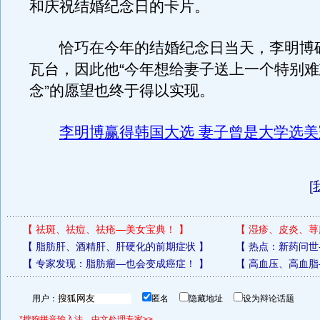
和庆祝结婚纪念日的卡片。
恰巧在今年的结婚纪念日当天，李明博
瓦台，因此他“今年想给妻子送上一个特别
念”的愿望也终于得以实现。
李明博赢得韩国大选 妻子曾是大学选美冠
[
【
祛斑、祛痘、祛疮—美女宝典！
】
【
湿疹、皮炎、荨
【
脂肪肝、酒精肝、肝硬化的前期症状
】
【
热点：新药问世
【
专家发现：脂肪瘤—也会变成癌症！
】
【
高血压、高血脂
用户：
匿名
隐藏地址
设为辩论话题
*搜狗拼音输入法，中文处理专家>>