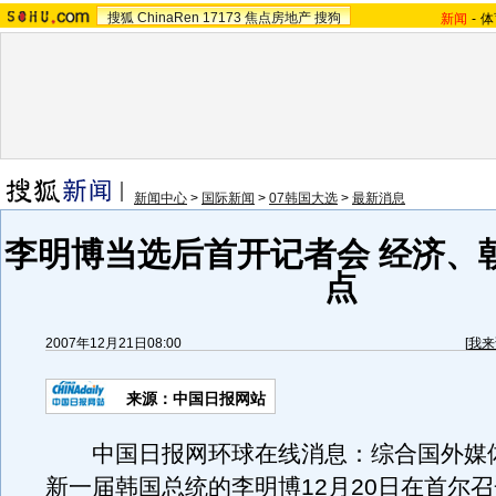
搜狐
ChinaRen
17173
焦点房地产
搜狗
新闻
-
体
新闻中心
>
国际新闻
>
07韩国大选
>
最新消息
李明博当选后首开记者会 经济、
点
2007年12月21日08:00
[
我来
来源：中国日报网站
中国日报网环球在线消息：综合国外媒
新一届韩国总统的李明博12月20日在首尔