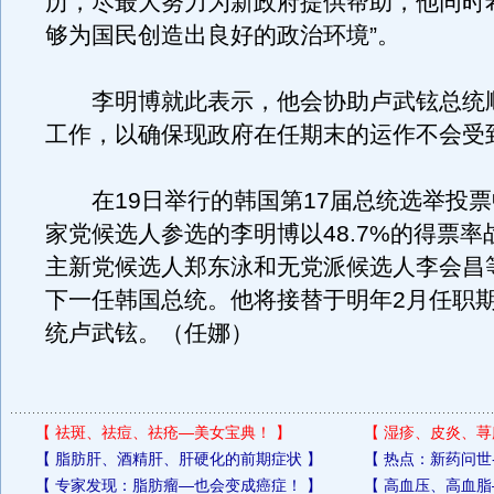
历，尽最大努力为新政府提供帮助，他同时
够为国民创造出良好的政治环境”。
李明博就此表示，他会协助卢武铉总统
工作，以确保现政府在任期末的运作不会受
在19日举行的韩国第17届总统选举投票
家党候选人参选的李明博以48.7%的得票率
主新党候选人郑东泳和无党派候选人李会昌
下一任韩国总统。他将接替于明年2月任职
统卢武铉。（任娜）
【
祛斑、祛痘、祛疮—美女宝典！
】
【
湿疹、皮炎、荨
【
脂肪肝、酒精肝、肝硬化的前期症状
】
【
热点：新药问世
【
专家发现：脂肪瘤—也会变成癌症！
】
【
高血压、高血脂