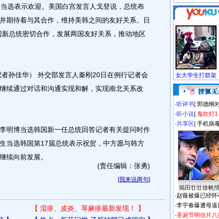
当选表示欢迎。美国白宫发言人戈登说，总统布
并期待着与其合作，维持美韩之间的友好关系。日
国新总统密切合作，发展两国友好关系，推动地区
者孙佳华） 外交部发言人秦刚20日在例行记者会
继续通过对话和沟通实现和解，实现南北关系改
·
听评书
|
郭德纲
·
听小说
|
鬼吹灯1
·
共享区
|
手机病
明博当选韩国新一任总统回答记者有关提问时作
生当选韩国第17届总统表示祝贺，中方愿与韩方
继续向前发展。
(责任编辑：张勇)
[
我来说两句
]
揭田壮壮徐帆
·
赵薇被爆已经怀
·
李宇春爆遭母逼
【
湿疹、皮炎、荨麻疹最新发现！
】
·
圣诞节明信片八