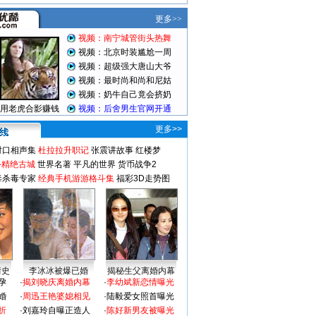
更多>>
对口相声集
杜拉拉升职记
张震讲故事
红楼梦
-精绝古城
世界名著
平凡的世界
货币战争2
毒杀毒专家
经典手机游游格斗集
福彩3D走势图
情史
李冰冰被爆已婚
揭秘生父离婚内幕
孕
·
揭刘晓庆离婚内幕
·
李幼斌新恋情曝光
婚
·
周迅王艳婆媳相见
·
陆毅爱女照首曝光
折
·
刘嘉玲自曝正造人
·
陈好新男友被曝光