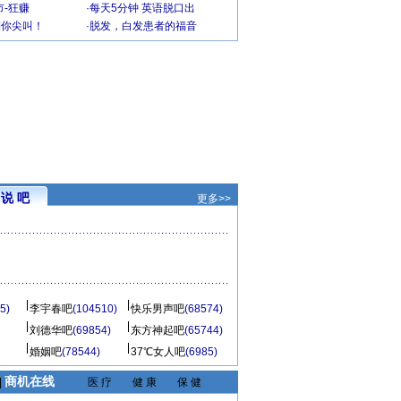
-狂赚
·
每天5分钟 英语脱口出
到你尖叫！
·
脱发，白发患者的福音
说 吧
更多>>
5)
李宇春吧
(104510)
快乐男声吧
(68574)
刘德华吧
(69854)
东方神起吧
(65744)
婚姻吧
(78544)
37℃女人吧
(6985)
商机在线
|
医 疗
健 康
保 健