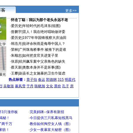
更多>>
·
怀念丁聪：我以为那个老头永远不老
·
爱历史
|
年轻时代的毛泽东(组图)
·
曾鹏宇
|
雷人！我在绝对唱响做评委
·
爱历史
|
1977年华国锋视察大庆油田
·
韩浩月
|
批评余秋雨是侮辱中国人？
上学
·
荣林
|
广州珠海桥事件:被推下的是谁
·
朱顺忠
|
如何把贪官关进笼子里
·
张原
|
杭州飙车案中父亲角色的缺失
·
蔡天新
|
奥数本身并不是坏事(图)
·
王攀
|
副县长之女施暴的卫生巾疑虑
曝光
热点标签：
章子怡
春运
郭德纲
315
明星代
烈
吴敬琏
暴风雪
于丹
陈晓旭
文化
票价
孔子
房
开3只涨停板
·
完美妈咪--保养有新招
大揭秘！
·
今日提供三只私幕短线黑马
了两千万
·
教你如何掏空女人钱（图）
家纺！
·
少女一夜暴富大秘密（图）