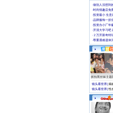
·
做别人没想到的
·
时尚情趣店免
·
投资最小 生意
·
品牌服饰一折
·
投资办小厂年
·
开清大学习吧 
·
２万开新奇特
·
尊重遇难遗体
抓拍黑丝袜主题
镜头看世界
|
揭
镜头看世界
|
性