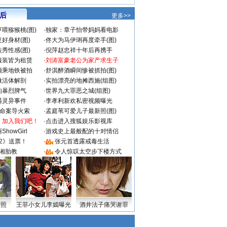
 后
更多>>
喂猕猴桃(图)
·
独家：章子怡带妈妈看电影
好身材(图)
·
佟大为马伊琍再度牵手(图)
秀性感(图)
·
倪萍赵忠祥十年后再携手
服装皆为租赁
·
刘涛富豪老公为家产求生子
颜乘地铁被拍
·
舒淇醉酒瞬间惨被抓拍(图)
做活体解剖
·
实拍漂亮的地摊西施(组图)
的暴烈脾气
·
世界九大罪恶之城(组图)
遇灵异事件
·
李孝利新欢私密视频曝光
成命案导火索
·
孟庭苇可爱儿子最新照(图)
：加入我们吧！
·
点击进入搜狐娱乐影视库
howGirl
·
游戏史上最般配的十对情侣
2》送票！
·
张元首透露戒毒生活
湘胎教
·
令人惊叹太空步下楼方式
密照
王菲小女儿李嫣曝光
酒井法子痛哭谢罪