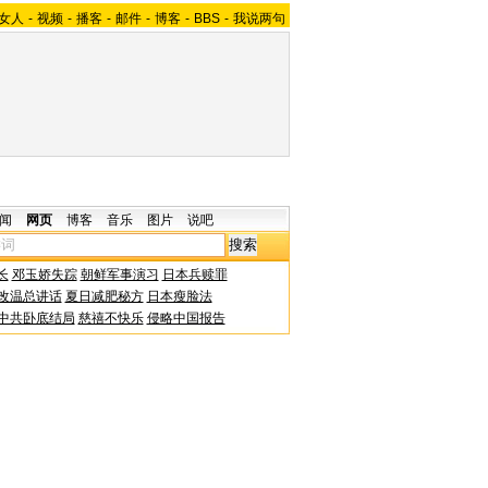
女人
-
视频
-
播客
-
邮件
-
博客
-
BBS
-
我说两句
闻
网页
博客
音乐
图片
说吧
长
邓玉娇失踪
朝鲜军事演习
日本兵赎罪
改温总讲话
夏日减肥秘方
日本瘦脸法
中共卧底结局
慈禧不快乐
侵略中国报告