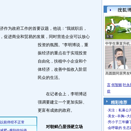
作为政府工作的首要议题，他说：“我就职后，
，促进商业和贸易的发展，同时营造企业可以放心
中学生乘直升机
投资的氛围。
”李明博说，重
振经济的重点在于实现投资
自由化，扶植中小企业和个
体经济，改善中低收入阶层
高圆圆同居男友
民众的生活。
言
何智丽
叶永
价
在记者会上，李明博还
强调要建立一个更加实际、
精彩推荐
更富有成效的政府。
·
关注：私幕公
·
美女--丰胸--
·
穷小子三年赚
对朝鲜凸显强硬立场
·
会呼吸的 生态