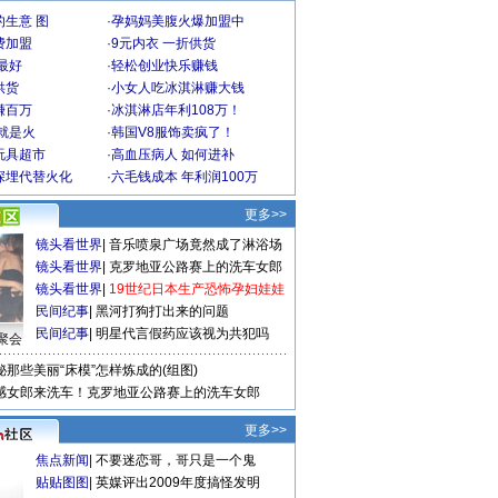
生意 图
·
孕妈妈美腹火爆加盟中
费加盟
·
9元内衣 一折供货
最好
·
轻松创业快乐赚钱
供货
·
小女人吃冰淇淋赚大钱
赚百万
·
冰淇淋店年利108万！
就是火
·
韩国V8服饰卖疯了！
玩具超市
·
高血压病人 如何进补
深埋代替火化
·
六毛钱成本 年利润100万
更多>>
镜头看世界
|
音乐喷泉广场竟然成了淋浴场
镜头看世界
|
克罗地亚公路赛上的洗车女郎
镜头看世界
|
19世纪日本生产恐怖孕妇娃娃
民间纪事
|
黑河打狗打出来的问题
民间纪事
|
明星代言假药应该视为共犯吗
聚会
秘那些美丽“床模”怎样炼成的(组图)
感女郎来洗车！克罗地亚公路赛上的洗车女郎
更多>>
焦点新闻
|
不要迷恋哥，哥只是一个鬼
贴贴图图
|
英媒评出2009年度搞怪发明