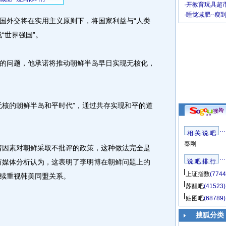
·
开教育玩具超市
·
睡觉减肥--瘦
外交将在实用主义原则下，将国家利益与“人类
“世界强国”。
问题，他承诺将推动朝鲜半岛早日实现无核化，
核的朝鲜半岛和平时代”，通过共存实现和平的道
相 关 说 吧
秦刚
因素对朝鲜采取不批评的政策，这种做法完全是
有媒体分析认为，这表明了李明博在朝鲜问题上的
说 吧 排 行
上证指数
(7744
续重视韩美同盟关系。
苏醒吧
(41523)
贴图吧
(68789)
搜狐分类