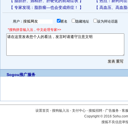
【
脂肪肝、酒精肝、肝硬化的前期症状
】
【
热点：新药问世
【
专家发现：脂肪瘤—也会变成癌症！
】
【
高血压、高血脂
用户：
匿名
隐藏地址
设为辩论话题
*搜狗拼音输入法，中文处理专家>>
Sogou推广服务
设置首页
-
搜狗输入法
-
支付中心
-
搜狐招聘
-
广告服务
-
客
Copyright
©
2016 Sohu.com 
搜狐不良信息举