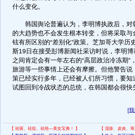
什么变化。
韩国舆论普遍认为，李明博执政后，对
的大趋势也不会发生根本转变，但将采取与
铉有所区别的“差别化”政策。芝加哥大学历
斯19日在接受彭博新闻社采访时说，李明博
之间肯定会有一年左右的“高层政治冷冻期”
旅游等一些事情上还会有摩擦。但他警告说
策已经实行多年，已经被人们所习惯，要知
试图回到冷战状态的总统，在韩国都会很快
[
我
【
祛斑、祛痘、祛疮—美女宝典！
】
【
湿疹、皮炎、荨