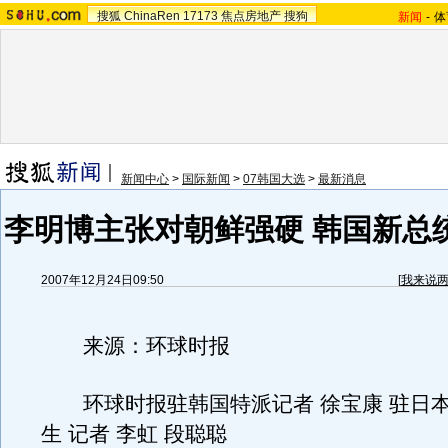
搜狐
ChinaRen
17173
焦点房地产
搜狗
新闻
-
体
新闻中心
>
国际新闻
>
07韩国大选
>
最新消息
李明博主张对朝鲜强硬 韩国新总
2007年12月24日09:50
[
我来说
来源：环球时报
环球时报驻韩国特派记者 徐宝康 驻日本
生 记者 李虹 段聪聪