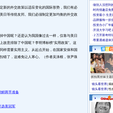
·
做别人没想到的
新的外交政策以适应变化的国际形势，我们有必
·
时尚情趣店免
美日等传统友邦。我们必须制定更加均衡的外交政
·
投资最小 生意
·
品牌服饰一折
·
投资办小厂年
·
开清大学习吧 
·
２万开新奇特
中国呢？还是认为我国像过去一样，仅靠与美日
·
尊重遇难遗体
上故意排除了中国呢？李明博标榜“实用政策”。这
同样需要实用主义。从起点开始，在国家安保和国
扣错了，这难免让人寒心。（作者吴洙根，张尹珠
抓拍黑丝袜主题
镜头看世界
|
揭
镜头看世界
|
性
朝鲜两手准备
是选美冠军