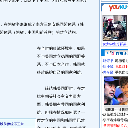
初的交流中，却落下了中国。为什么没有中国呢？
在朝鲜半岛形成了南方三角安保同盟体系（韩
盟体系（朝鲜，中国和前苏联）的对立结构。
在当时的冷战环境中，如果
不与美国建立稳固的同盟关
·
听评书
|
郭德纲
系，不与日本合作，韩国就
·
听小说
|
鬼吹灯1
很难保护自己的国家利益。
·
共享区
|
手机病
缔结韩美同盟时，在对
抗中朝等社会主义力量方
面，韩美拥有共同的国家利
揭田壮壮徐帆
益。但现在情况如何呢？一
·
赵薇被爆已经怀
度对立的中国和韩国早已建
·
李宇春爆遭母逼
·
圣诞节明信片八