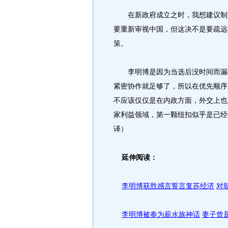
在新政府成立之时，我想建议制定
要重新审视中国，但这决不是要疏远
策。
李明博是因为当选后没时间而漏掉
紧密协作就足够了，所以在优先顺序
不应该仅仅是在内政方面，外交上也
家利益领域，第一颗纽扣似乎是已经
译）
延伸阅读：
李明博获胜感言誓言复苏经济
对
李明博被奉为薪水族神话
妻子曾