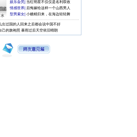
娱乐旮旯
|
当红明星不仅仅是名利双收
情感世界
|
后悔嫁给这样一个山西男人
型男索女
|
小糖精归来，在海边轻轻舞
口水
么出过国的人回来之后都会说中国不好
自己的旗袍照
暴雨过后天空依旧晴朗