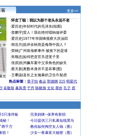
更多>>
·
怀念丁聪：我以为那个老头永远不老
·
爱历史
|
年轻时代的毛泽东(组图)
·
曾鹏宇
|
雷人！我在绝对唱响做评委
·
爱历史
|
1977年华国锋视察大庆油田
·
韩浩月
|
批评余秋雨是侮辱中国人？
上学
·
荣林
|
广州珠海桥事件:被推下的是谁
·
朱顺忠
|
如何把贪官关进笼子里
·
张原
|
杭州飙车案中父亲角色的缺失
·
蔡天新
|
奥数本身并不是坏事(图)
·
王攀
|
副县长之女施暴的卫生巾疑虑
曝光
热点标签：
章子怡
春运
郭德纲
315
明星代
烈
吴敬琏
暴风雪
于丹
陈晓旭
文化
票价
孔子
房
开3只涨停板
·
完美妈咪--保养有新招
大揭秘！
·
今日提供三只私幕短线黑马
了两千万
·
教你如何掏空女人钱（图）
家纺！
·
少女一夜暴富大秘密（图）