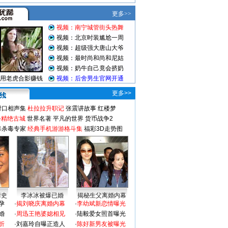
更多>>
对口相声集
杜拉拉升职记
张震讲故事
红楼梦
-精绝古城
世界名著
平凡的世界
货币战争2
毒杀毒专家
经典手机游游格斗集
福彩3D走势图
情史
李冰冰被爆已婚
揭秘生父离婚内幕
孕
·
揭刘晓庆离婚内幕
·
李幼斌新恋情曝光
婚
·
周迅王艳婆媳相见
·
陆毅爱女照首曝光
折
·
刘嘉玲自曝正造人
·
陈好新男友被曝光