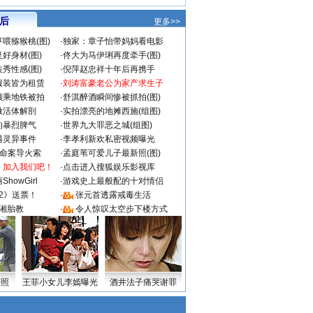
 后
更多>>
喂猕猴桃(图)
·
独家：章子怡带妈妈看电影
好身材(图)
·
佟大为马伊琍再度牵手(图)
秀性感(图)
·
倪萍赵忠祥十年后再携手
服装皆为租赁
·
刘涛富豪老公为家产求生子
颜乘地铁被拍
·
舒淇醉酒瞬间惨被抓拍(图)
做活体解剖
·
实拍漂亮的地摊西施(组图)
的暴烈脾气
·
世界九大罪恶之城(组图)
遇灵异事件
·
李孝利新欢私密视频曝光
成命案导火索
·
孟庭苇可爱儿子最新照(图)
：加入我们吧！
·
点击进入搜狐娱乐影视库
howGirl
·
游戏史上最般配的十对情侣
2》送票！
·
张元首透露戒毒生活
湘胎教
·
令人惊叹太空步下楼方式
密照
王菲小女儿李嫣曝光
酒井法子痛哭谢罪