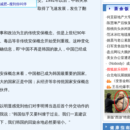
交。1992年以后，中韩关系
取得了飞速发展，发生了翻
茶 余 饭
·
何炅获地产大亨
·
陈慧琳产后恢复
·
殷桃街头休闲装
和政治为主的传统安保概念。但是上世纪90年
·
范冰冰红地毯
·
姚晨与老公素
、毒品等非传统安保概念开始受到重视。这种变化
·
日军竟拿战俘
确信息，即“中国不再是韩国的敌人，中国已经成
·
盘点网坛大腕
·
美女办公室遭
·
《Nobody》
·
搜狐娱乐招聘
保概念来看，中国都已成为韩国最重要的国家。
·
台北电玩展靓丽S
·
《变形金刚
大的国家正是中国；从经济等非传统国家安保概念
·
王岳伦爆李
伙伴。
明显感觉到他们对李明博当选后首个外交动作的
我说：“韩国似乎又要纠缠于过去。我们一直建议
新版“西游”绝
下，我们韩国的回旋余地必然要缩小。”
健 康 指 南