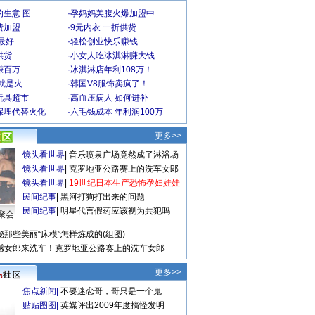
生意 图
·
孕妈妈美腹火爆加盟中
费加盟
·
9元内衣 一折供货
最好
·
轻松创业快乐赚钱
供货
·
小女人吃冰淇淋赚大钱
赚百万
·
冰淇淋店年利108万！
就是火
·
韩国V8服饰卖疯了！
玩具超市
·
高血压病人 如何进补
深埋代替火化
·
六毛钱成本 年利润100万
更多>>
镜头看世界
|
音乐喷泉广场竟然成了淋浴场
镜头看世界
|
克罗地亚公路赛上的洗车女郎
镜头看世界
|
19世纪日本生产恐怖孕妇娃娃
民间纪事
|
黑河打狗打出来的问题
民间纪事
|
明星代言假药应该视为共犯吗
聚会
秘那些美丽“床模”怎样炼成的(组图)
感女郎来洗车！克罗地亚公路赛上的洗车女郎
更多>>
焦点新闻
|
不要迷恋哥，哥只是一个鬼
贴贴图图
|
英媒评出2009年度搞怪发明