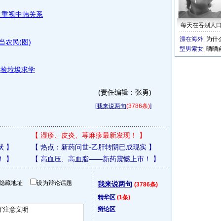
 重视中韩关系
每天在吞别人
漂在海外
|
为什
当农民(图)
型男索女
|
晒晒
靠捡垃圾求学
(责任编辑：张勇)
[
我来说两句
(3786条)
]
【
湿疹、皮炎、荨麻疹最新发现！
】
状
】
【
热点：新药问世-乙肝转阴已成现实
】
！
】
【
高血压、高血脂——新药震憾上市！
】
隐藏地址
设为辩论话题
我来说两句
(3786条)
精华区
(1条)
辩论区