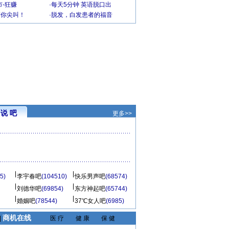
-狂赚
·
每天5分钟 英语脱口出
到你尖叫！
·
脱发，白发患者的福音
说 吧
更多>>
5)
李宇春吧
(104510)
快乐男声吧
(68574)
刘德华吧
(69854)
东方神起吧
(65744)
婚姻吧
(78544)
37℃女人吧
(6985)
商机在线
|
医 疗
健 康
保 健