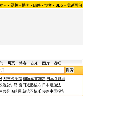
女人
-
视频
-
播客
-
邮件
-
博客
-
BBS
-
我说两句
闻
网页
博客
音乐
图片
说吧
长
邓玉娇失踪
朝鲜军事演习
日本兵赎罪
改温总讲话
夏日减肥秘方
日本瘦脸法
中共卧底结局
慈禧不快乐
侵略中国报告