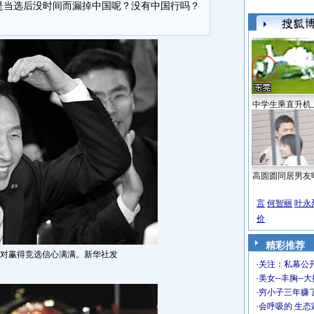
是当选后没时间而漏掉中国呢？没有中国行吗？
中学生乘直升机
高圆圆同居男友
言
何智丽
叶永
价
精彩推荐
对赢得竞选信心满满。新华社发
·
关注：私幕公
·
美女--丰胸--
·
穷小子三年赚
·
会呼吸的 生态