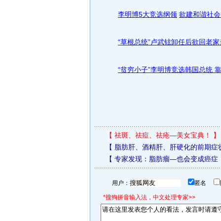
李明博5大竞选纲领
欲建和谐社会
“草根总统”卢武铉卸任后欲回老家
“贫穷小子”李明博竞选韩国总统 
【
祛斑、祛痘、祛疮—美女宝典！
】
【
脂肪肝、酒精肝、肝硬化的前期症
【
专家发现：脂肪瘤—也会变成癌症
用户：
匿名
*搜狗拼音输入法，中文处理专家>>