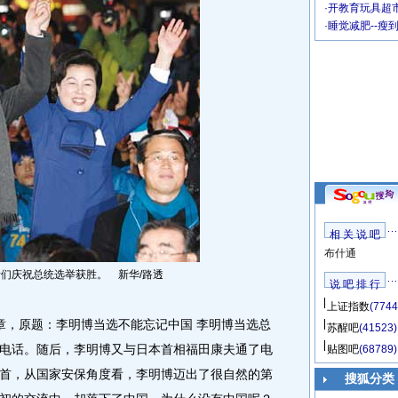
·
开教育玩具超市
·
睡觉减肥--瘦
相 关 说 吧
布什通
者们庆祝总统选举获胜。 新华/路透
说 吧 排 行
上证指数
(7744
，原题：李明博当选不能忘记中国 李明博当选总
苏醒吧
(41523)
电话。随后，李明博又与日本首相福田康夫通了电
贴图吧
(68789)
首，从国家安保角度看，李明博迈出了很自然的第
搜狐分类