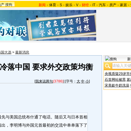
地产
搜狗
新闻
-
体育
-
S
-
娱乐
-
V
-
财经
-
IT
-
汽车
-
房产
-
家居
-
韩国大选
>
最新消息
新
冷落中国 要求外交政策均衡
央视质疑29岁市
石首网站被黑
篡
[
我来说两句
(3786)
] [字号：
大
中
小
]
宋美龄牛奶洗澡
最先与美国总统布什通了电话。随后又与日本首相
指出，李明博与外国元首最初的交流中单单落下了